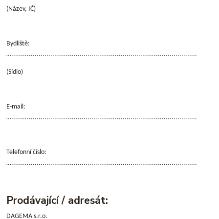
(Název, IČ)
Bydliště:
…...............................................................................................
(Sídlo)
E-mail:
…...............................................................................................
Telefonní číslo:
…...............................................................................................
Prodávající / adresát:
DAGEMA s.r.o.