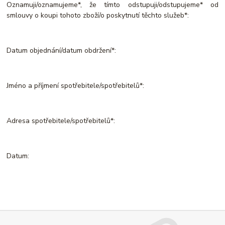
Oznamuji/oznamujeme*, že tímto odstupuji/odstupujeme* od
smlouvy o koupi tohoto zboží/o poskytnutí těchto služeb*:
Datum objednání/datum obdržení*:
Jméno a příjmení spotřebitele/spotřebitelů*:
Adresa spotřebitele/spotřebitelů*:
Datum: