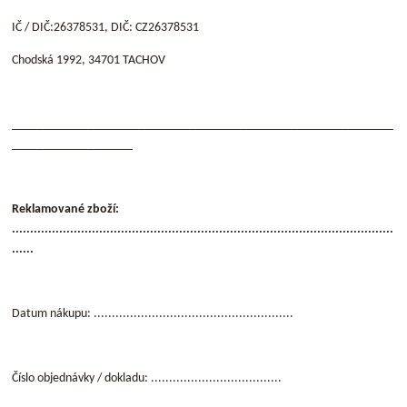
IČ / DIČ:26378531, DIČ: CZ26378531
Chodská 1992, 34701 TACHOV
____________________________________________________________
___________________
Reklamované zboží:
.........................................................................................................
......
Datum nákupu: .......................................................
Číslo objednávky / dokladu: ....................................