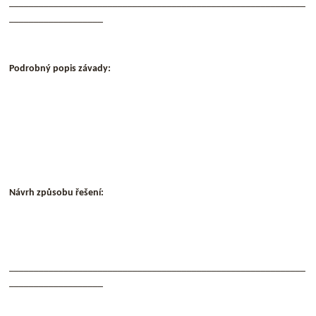
____________________________________________________________
___________________
Podrobný popis závady:
Návrh způsobu řešení:
____________________________________________________________
___________________