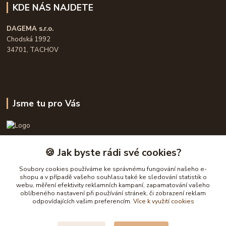
KDE NÁS NAJDETE
DAGEMA s.r.o.
Chodská 1992
34701, TACHOV
Jsme tu pro Vás
OPASKY.cz
🍪 Jak byste rádi své cookies?
Frühauf Emanuel, Havelková Dagmar
Soubory cookies používáme ke správnému fungování našeho e-
777632148, 777 832 148
shopu a v případě vašeho souhlasu také ke sledování statistik o
webu, měření efektivity reklamních kampaní, zapamatování vašeho
oblíbeného nastavení při používání stránek, či zobrazení reklam
obchod@opasky.cz
odpovídajících vašim preferencím.
Více k využití cookies