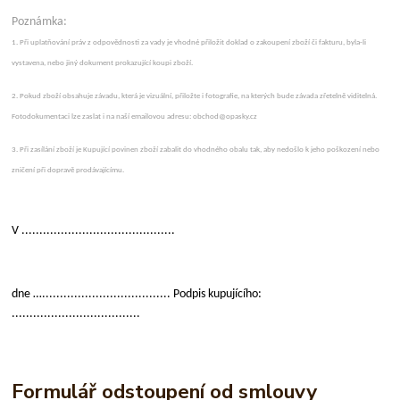
Poznámka:
1
. Při uplatňování práv z odpovědnosti za vady je vhodné přiložit doklad o zakoupení zboží či fakturu, byla-li
vystavena, nebo jiný dokument prokazující koupi zboží.
2. Pokud zboží obsahuje závadu, která je vizuální, přiložte i fotografie, na kterých bude závada zřetelně viditelná.
Fotodokumentaci lze zaslat i na naší emailovou adresu: obchod@opasky.cz
3. Při zasílání zboží je Kupující povinen zboží zabalit do vhodného obalu tak, aby nedošlo k jeho poškození nebo
zničení při dopravě prodávajícímu.
V ...........................................
dne ….................................... Podpis kupujícího:
....................................
Formulář odstoupení od smlouvy