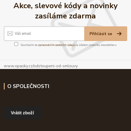
Akce, slevové kódy a novinky
zasíláme zdarma
Přihlásit se
Souhlasím se
zpracováním osobních údajů
za účelem rozesílky newsletteru.
www.opasky.cz/odstoupeni-od-smlouvy
O SPOLEČNOSTI
Vrátit zboží