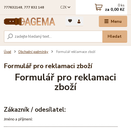
0
ks
CZK
777632148, 777 832 148
za
0,00 Kč
Menu
Hledat
Úvod
Obchodní podmínky
Formulář reklamace zboží
Formulář pro reklamaci zboží
Formulář pro reklamaci
zboží
Zákazník / odesílatel:
Jméno a příjmení:
…...............................................................................................