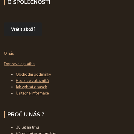
O SPOLEČNOSTI
Vrátit zboží
O nás
Doprava a platba
Obchodní podmínky
Recenze zákazníků
Jak vybrat opasek
Užitečné informace
PROČ U NÁS ?
30 let na trhu
Věrnostní program 5%