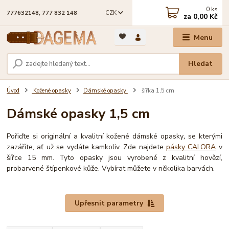
0
ks
CZK
777632148, 777 832 148
za
0,00 Kč
Menu
Hledat
Úvod
Kožené opasky
Dámské opasky
šířka 1,5 cm
Dámské opasky 1,5 cm
Pořiďte si originální a kvalitní kožené dámské opasky
,
se kterými
zazáříte, ať už se vydáte kamkoliv. Zde najdete
pásky CALORA
v
šířce 15 mm. Tyto opasky jsou vyrobené z kvalitní hovězí,
probarvené štípenkové kůže. Vybírat můžete v několika barvách.
Upřesnit parametry