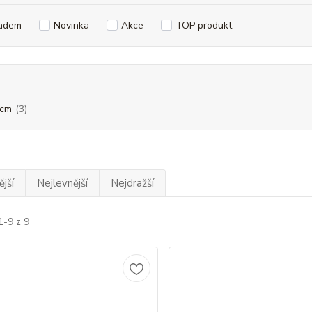
adem
Novinka
Akce
TOP produkt
 cm
(3)
jší
Nejlevnější
Nejdražší
1-9 z 9