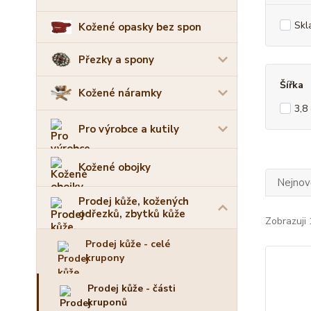
Skl
Kožené opasky bez spon
Přezky a spony
Šířka
Kožené náramky
3,8
Pro výrobce a kutily
Kožené obojky
Nejnově
Prodej kůže, kožených
odřezků, zbytků kůže
Zobrazuji 
Prodej kůže - celé
krupony
Prodej kůže - části
kruponů