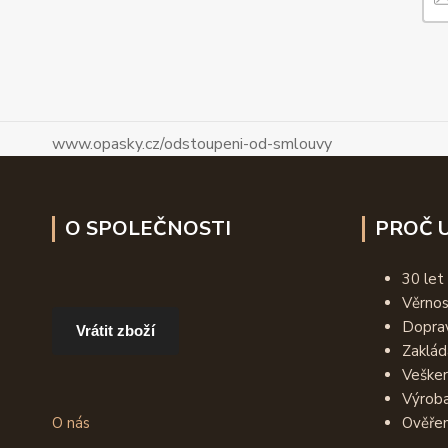
www.opasky.cz/odstoupeni-od-smlouvy
O SPOLEČNOSTI
PROČ U
30 let
Věrno
Dopra
Vrátit zboží
Zaklád
Vešker
Výroba
O nás
Ověřen