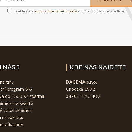
Souhlasím se
zpracováním osobních údajů
za účelem rozesílky newsletteru.
 NÁS ?
KDE NÁS NAJDETE
 na trhu
DAGEMA s.r.o.
stní program 5%
Chodská 1992
va od 1500 Kč zdarma
34701, TACHOV
áme si na kvalitě
é zboží skladem
 na zakázku
o zákazníky