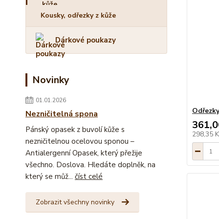
Kousky, odřezky z kůže
Dárkové poukazy
Novinky
01.01.2026
Odřezky
Nezničitelná spona
361,0
Pánský opasek z buvolí kůže s
298,35 
nezničitelnou ocelovou sponou –
Antialergenní Opasek, který přežije
všechno. Doslova. Hledáte doplněk, na
který se můž...
číst celé
Zobrazit všechny novinky