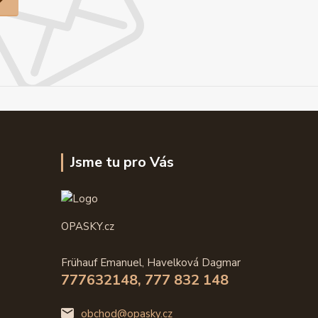
Jsme tu pro Vás
OPASKY.cz
Frühauf Emanuel, Havelková Dagmar
777632148, 777 832 148
obchod@opasky.cz