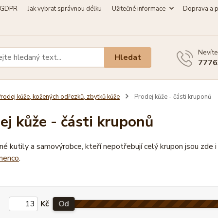
GDPR
Jak vybrat správnou délku
Užitečné informace
Doprava a p
Nevíte
Hledat
7776
rodej kůže, kožených odřezků, zbytků kůže
Prodej kůže - části kruponů
ej kůže - části kruponů
né kutily a samovýrobce, kteří nepotřebují celý krupon jsou zde
menco
.
Kč
Od