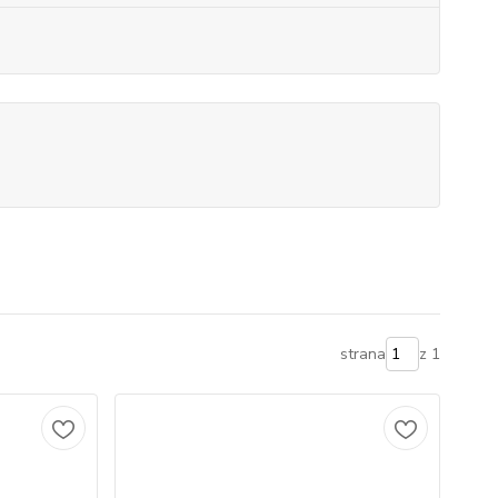
strana
z 1