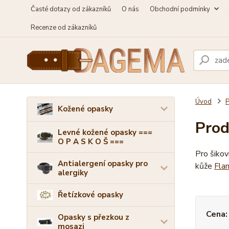
Časté dotazy od zákazníků
O nás
Obchodní podmínky
Recenze od zákazníků
Úvod
P
Kožené opasky
Prod
Levné kožené opasky ===
O P A S K O Š ===
Pro šikov
Antialergení opasky pro
kůže
Fla
alergiky
Řetízkové opasky
Cena:
Opasky s přezkou z
mosazi