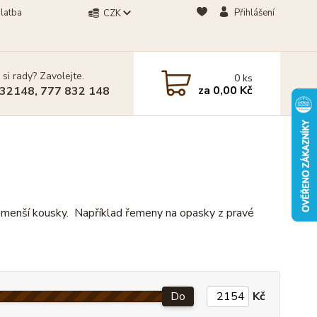
latba
Přihlášení
CZK
 si rady? Zavolejte.
0
ks
za
0,00 Kč
32148, 777 832 148
 i menší kousky. Například řemeny na opasky z pravé
Do
Kč