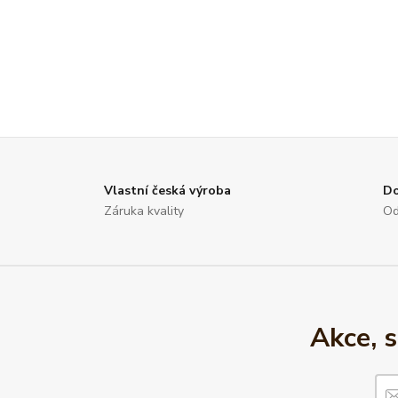
Vlastní česká výroba
D
Záruka kvality
Od
Akce, 