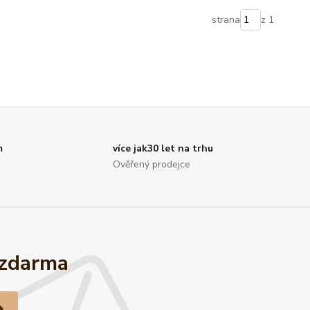
strana
z 1
m
více jak30 let na trhu
Ověřený prodejce
 zdarma