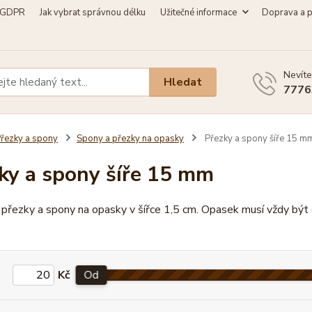
GDPR
Jak vybrat správnou délku
Užitečné informace
Doprava a p
Nevíte
Hledat
7776
řezky a spony
Spony a přezky na opasky
Přezky a spony šíře 15 m
ky a spony šíře 15 mm
 přezky a spony na opasky v šířce 1,5 cm. Opasek musí vždy být 
Kč
Od