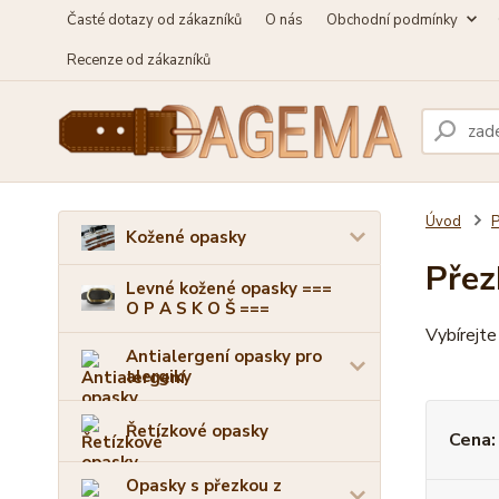
Časté dotazy od zákazníků
O nás
Obchodní podmínky
Recenze od zákazníků
Úvod
P
Kožené opasky
Přez
Levné kožené opasky ===
O P A S K O Š ===
Vybírejte
Antialergení opasky pro
alergiky
Řetízkové opasky
Cena:
Opasky s přezkou z