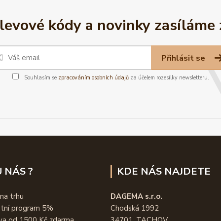
slevové kódy a novinky zasíláme
Přihlásit se
Souhlasím se
zpracováním osobních údajů
za účelem rozesílky newsletteru.
 NÁS ?
KDE NÁS NAJDETE
 na trhu
DAGEMA s.r.o.
stní program 5%
Chodská 1992
va od 1500 Kč zdarma
34701, TACHOV