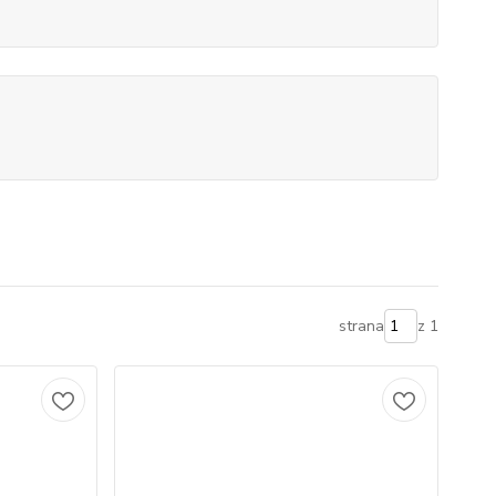
strana
z 1