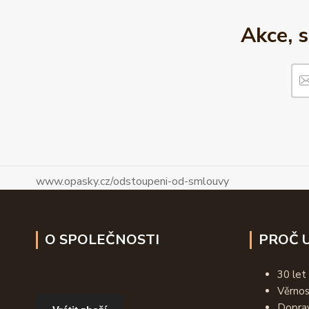
Akce, 
www.opasky.cz/odstoupeni-od-smlouvy
O SPOLEČNOSTI
PROČ U
30 let
Věrno
Dopra