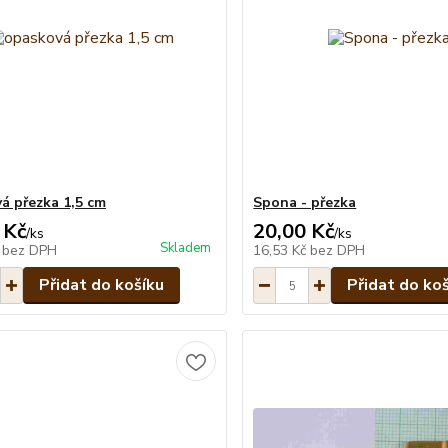
á přezka 1,5 cm
Spona - přezka
 Kč
20,00 Kč
/
ks
/
ks
Skladem
č
bez DPH
16,53 Kč
bez DPH
Přidat do košíku
Přidat do ko