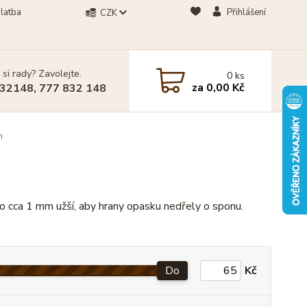
latba
Přihlášení
CZK
 si rady? Zavolejte.
0
ks
za
0,00 Kč
32148, 777 832 148
m
o cca 1 mm užší, aby hrany opasku nedřely o sponu.
Do
Kč