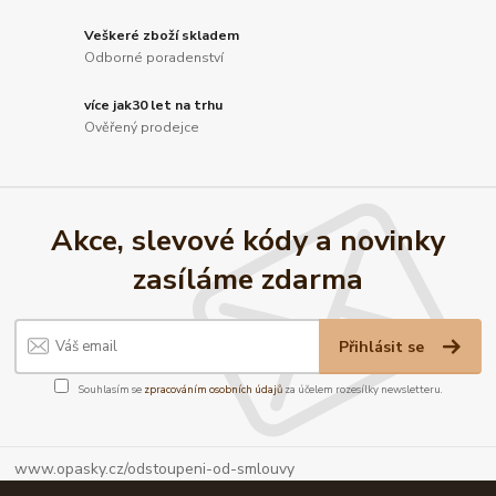
Veškeré zboží skladem
Odborné poradenství
více jak30 let na trhu
Ověřený prodejce
Akce, slevové kódy a novinky
zasíláme zdarma
Přihlásit se
Souhlasím se
zpracováním osobních údajů
za účelem rozesílky newsletteru.
www.opasky.cz/odstoupeni-od-smlouvy