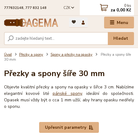
0
ks
CZK
777632148, 777 832 148
za
0,00 Kč
Menu
Hledat
Úvod
Přezky a spony
Spony a přezky na opasky
Přezky a spony šíře
30 mm
Přezky a spony šíře 30 mm
Objevte kvalitní přezky a spony na opasky v šířce 3 cm. Nabízíme
elegantní kovové lité
pánské spony
, ideální do společnosti.
Opasek musí vždy být o cca 1 mm užší, aby hrany opasku nedřely
o sponu.
Upřesnit parametry