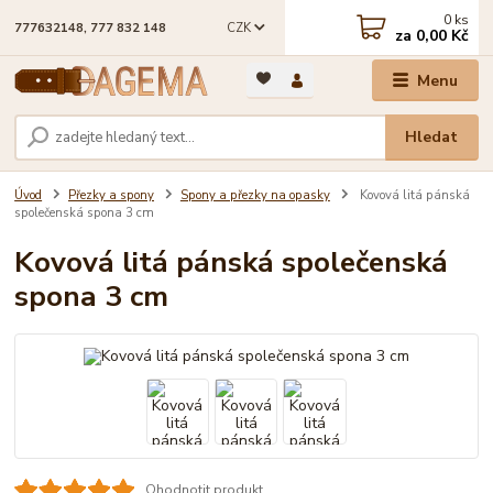
0
ks
CZK
777632148, 777 832 148
za
0,00 Kč
Menu
Hledat
Úvod
Přezky a spony
Spony a přezky na opasky
Kovová litá pánská
společenská spona 3 cm
Kovová litá pánská společenská
spona 3 cm
Ohodnotit produkt