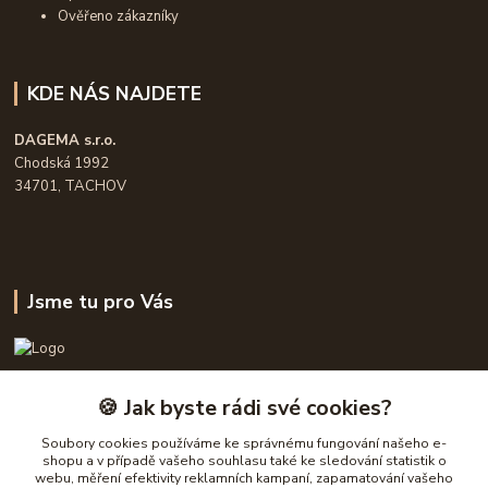
Ověřeno zákazníky
KDE NÁS NAJDETE
DAGEMA s.r.o.
Chodská 1992
34701, TACHOV
Jsme tu pro Vás
OPASKY.cz
🍪 Jak byste rádi své cookies?
Frühauf Emanuel, Havelková Dagmar
Soubory cookies používáme ke správnému fungování našeho e-
777632148, 777 832 148
shopu a v případě vašeho souhlasu také ke sledování statistik o
webu, měření efektivity reklamních kampaní, zapamatování vašeho