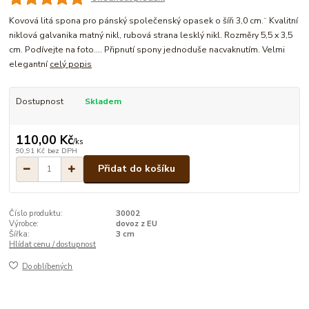
Kovová litá spona pro pánský společenský opasek o šíři 3,0 cm.¨ Kvalitní
niklová galvanika matný nikl, rubová strana lesklý nikl. Rozměry 5,5 x 3,5
cm. Podívejte na foto.... Připnutí spony jednoduše nacvaknutím. Velmi
elegantní
celý popis
Dostupnost
Skladem
110,00 Kč
/
ks
90,91 Kč
bez DPH
Přidat do košíku
Číslo produktu:
30002
Výrobce:
dovoz z EU
Šířka:
3 cm
Hlídat cenu / dostupnost
Do oblíbených