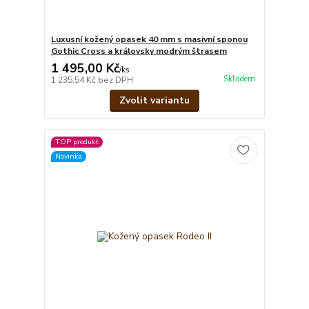
Luxusní kožený opasek 40 mm s masivní sponou
Gothic Cross a královsky modrým štrasem
1 495,00 Kč
/
ks
Skladem
1 235,54 Kč
bez DPH
Zvolit variantu
TOP produkt
Novinka