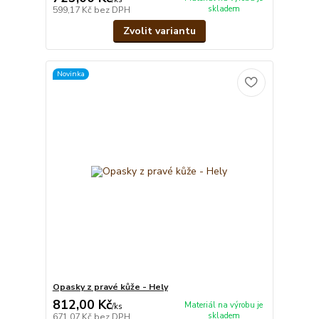
skladem
599,17 Kč
bez DPH
Zvolit variantu
Novinka
Opasky z pravé kůže - Hely
812,00 Kč
Materiál na výrobu je
/
ks
skladem
671,07 Kč
bez DPH