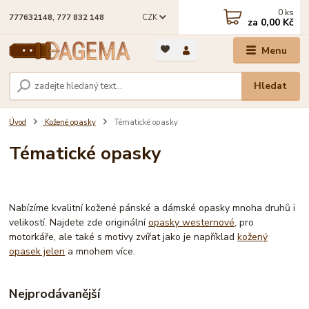
0
ks
CZK
777632148, 777 832 148
za
0,00 Kč
Menu
Hledat
Úvod
Kožené opasky
Tématické opasky
Tématické opasky
Nabízíme kvalitní kožené pánské a dámské opasky mnoha druhů i
velikostí. Najdete zde originální
opasky westernové
, pro
motorkáře, ale také s motivy zvířat jako je například
kožený
opasek jelen
a mnohem více.
Nejprodávanější