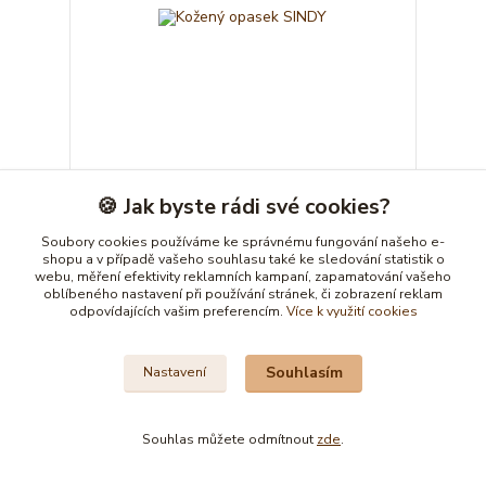
1 hodnocení
🍪 Jak byste rádi své cookies?
Kožený opasek SINDY
Soubory cookies používáme ke správnému fungování našeho e-
644,00 Kč
Materiál na výrobu je
/
ks
shopu a v případě vašeho souhlasu také ke sledování statistik o
skladem
532,23 Kč
bez DPH
webu, měření efektivity reklamních kampaní, zapamatování vašeho
oblíbeného nastavení při používání stránek, či zobrazení reklam
Zvolit variantu
odpovídajících vašim preferencím.
Více k využití cookies
Souhlasím
Nastavení
Souhlas můžete odmítnout
zde
.