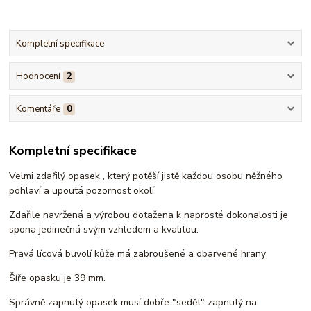
Kompletní specifikace
Hodnocení
2
Komentáře
0
Kompletní specifikace
Velmi zdařilý opasek , který potěší jistě každou osobu něžného
pohlaví a upoutá pozornost okolí.
Zdařile navržená a výrobou dotažena k naprosté dokonalosti je
spona jedinečná svým vzhledem a kvalitou.
Pravá lícová buvolí kůže má zabroušené a obarvené hrany
Šíře opasku je 39 mm.
Správně zapnutý opasek musí dobře "sedět" zapnutý na