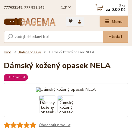
0
ks
CZK
777632148, 777 832 148
za
0,00 Kč
Menu
Hledat
Úvod
Kožené opasky
Dámský kožený opasek NELA
Dámský kožený opasek NELA
TOP produkt
Ohodnotit produkt