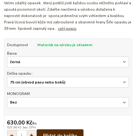
Velmi zdařilý opasek , který potěší jistě každou osobu něžného pohlaví a
upoutá pozornost okolí. Zdařile navržená a výrobou dotažena k
naprosté dokonalosti je spona jedinečná svým vzhledem a kvalitou.
Pravá lícová buvolí kůže má zabroušené a obarvené hrany Šíře opasku je
39 mm. Správně zapnutý opa...
celý popis
Dostupnost
Materiál na výrobu je skladem
Barva
Délka opasku :
MONOGRAM
630,00 Kč
/
ks
520,66 Kč
bez DPH
Přidat do košíku