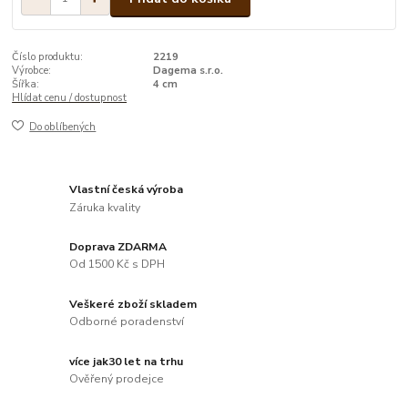
Číslo produktu:
2219
Výrobce:
Dagema s.r.o.
Šířka:
4 cm
Hlídat cenu / dostupnost
Do oblíbených
Vlastní česká výroba
Záruka kvality
Doprava ZDARMA
Od 1500 Kč s DPH
Veškeré zboží skladem
Odborné poradenství
více jak30 let na trhu
Ověřený prodejce