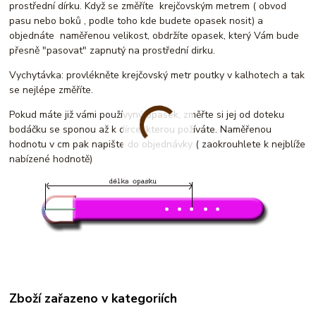
prostřední dírku. Když se změříte krejčovským metrem ( obvod
pasu nebo boků , podle toho kde budete opasek nosit) a
objednáte naměřenou velikost, obdržíte opasek, který Vám bude
přesně "pasovat" zapnutý na prostřední dirku.
Vychytávka: provlékněte krejčovský metr poutky v kalhotech a tak
se nejlépe změříte.
Pokud máte již vámi používyný opasek, změřte si jej od doteku
bodáčku se sponou až k dírce, kterou požíváte. Naměřenou
hodnotu v cm pak napište do objednávky ( zaokrouhlete k nejblíže
nabízené hodnotě)
Zboží zařazeno v kategoriích