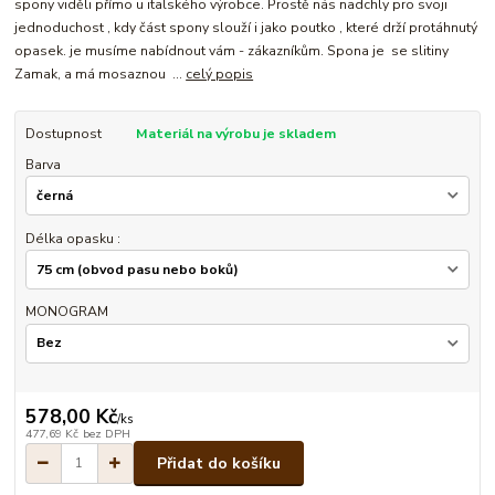
spony viděli přímo u italského výrobce. Prostě nás nadchly pro svoji
jednoduchost , kdy část spony slouží i jako poutko , které drží protáhnutý
opasek. je musíme nabídnout vám - zákazníkům. Spona je se slitiny
Zamak, a má mosaznou ...
celý popis
Dostupnost
Materiál na výrobu je skladem
Barva
Délka opasku :
MONOGRAM
578,00 Kč
/
ks
477,69 Kč
bez DPH
Přidat do košíku