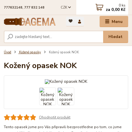
0
ks
CZK
777632148, 777 832 148
za
0,00 Kč
Menu
Hledat
Úvod
Kožené opasky
Kožený opasek NOK
Kožený opasek NOK
Ohodnotit produkt
Tento opasek jsme pro Vás připravili bezprostředne po tom, co jsme