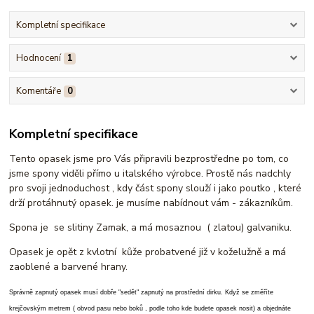
Kompletní specifikace
Hodnocení
1
Komentáře
0
Kompletní specifikace
Tento opasek jsme pro Vás připravili bezprostředne po tom, co
jsme spony viděli přímo u italského výrobce. Prostě nás nadchly
pro svoji jednoduchost , kdy část spony slouží i jako poutko , které
drží protáhnutý opasek. je musíme nabídnout vám - zákazníkům.
Spona je se slitiny Zamak, a má mosaznou ( zlatou) galvaniku.
Opasek je opět z kvlotní kůže probatvené již v koželužně a má
zaoblené a barvené hrany.
Správně zapnutý opasek musí dobře "sedět" zapnutý na prostřední dirku. Když se změříte
krejčovským metrem ( obvod pasu nebo boků , podle toho kde budete opasek nosit) a objednáte