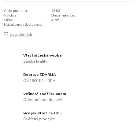
Číslo produktu:
2362
Výrobce:
Dagema s.r.o.
Šířka:
4 cm
Hlídat cenu / dostupnost
Do oblíbených
Vlastní česká výroba
Záruka kvality
Doprava ZDARMA
Od 1500 Kč s DPH
Veškeré zboží skladem
Odborné poradenství
více jak30 let na trhu
Ověřený prodejce