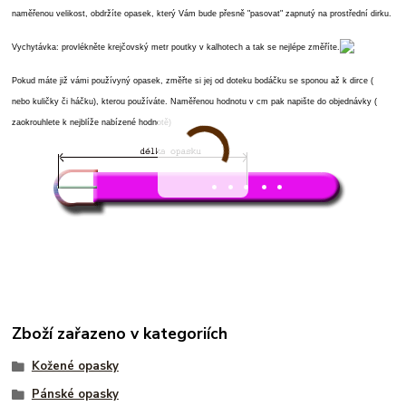
naměřenou velikost, obdržíte opasek, který Vám bude přesně "pasovat" zapnutý na prostřední dirku.
Vychytávka: provlékněte krejčovský metr poutky v kalhotech a tak se nejlépe změříte.
Pokud máte již vámi používyný opasek, změřte si jej od doteku bodáčku se sponou až k dirce (
nebo kuličky či háčku), kterou používáte. Naměřenou hodnotu v cm pak napište do objednávky (
zaokrouhlete k nejblíže nabízené hodnotě)
Zboží zařazeno v kategoriích
Kožené opasky
Pánské opasky