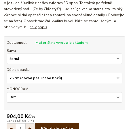
A je tu další unikát z našich zvířecích 3D spon. Tentokrát perfektně
provedený had. (Že by Chřestýš?) Luxusní galvanika starozlato. Italský
výrobce si dal opět záležet a zobrazil na sponě věrné detaily. ( Podívejte
se na foto). Opasek tradiční kvalitní buvolí kůže se zabroušenými a
obarvenými h...
celý popis
Dostupnost
Materiál na výrobu je skladem
Barva
Délka opasku :
MONOGRAM
904,00 Kč
/
ks
747,11 Kč
bez DPH
Přidat do košíku