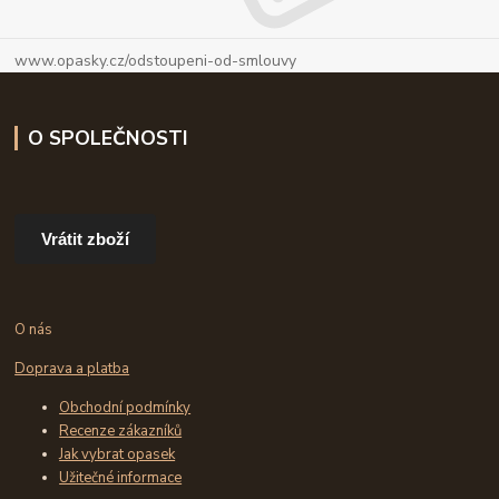
www.opasky.cz/odstoupeni-od-smlouvy
O SPOLEČNOSTI
Vrátit zboží
O nás
Doprava a platba
Obchodní podmínky
Recenze zákazníků
Jak vybrat opasek
Užitečné informace