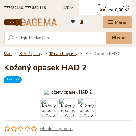
0
ks
CZK
777632148, 777 832 148
za
0,00 Kč
Menu
Hledat
Úvod
Kožené opasky
Tématické opasky
Kožený opasek HAD 2
Kožený opasek HAD 2
Novinka
Ohodnotit produkt