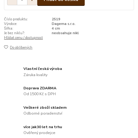
Číslo produktu:
2519
Výrobce:
Dagema s.r.o.
Šířka:
4 cm
Je bez niklu?:
neobsahuje nikl
Hlídat cenu / dostupnost
Do oblíbených
Vlastní česká výroba
Záruka kvality
Doprava ZDARMA
Od 1500 Kč s DPH
Veškeré zboží skladem
Odborné poradenství
více jak30 let na trhu
Ověřený prodejce