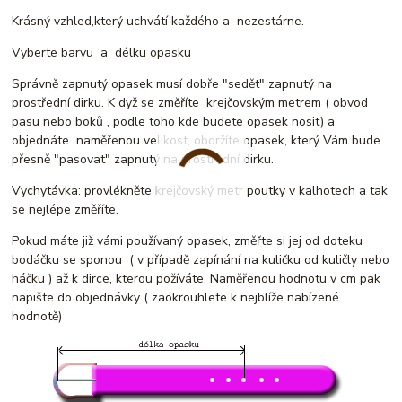
Krásný vzhled,který uchvátí každého a nezestárne.
Vyberte barvu a délku opasku
Správně zapnutý opasek musí dobře "sedět" zapnutý na
prostřední dirku. K dyž se změříte krejčovským metrem ( obvod
pasu nebo boků , podle toho kde budete opasek nosit) a
objednáte naměřenou velikost, obdržíte opasek, který Vám bude
přesně "pasovat" zapnutý na prostřední dirku.
Vychytávka: provlékněte krejčovský metr poutky v kalhotech a tak
se nejlépe změříte.
Pokud máte již vámi používaný opasek, změřte si jej od doteku
bodáčku se sponou ( v případě zapínání na kuličku od kuličly nebo
háčku ) až k dirce, kterou požíváte. Naměřenou hodnotu v cm pak
napište do objednávky ( zaokrouhlete k nejblíže nabízené
hodnotě)