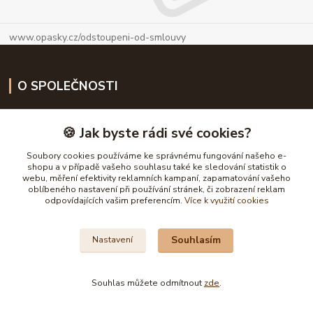
www.opasky.cz/odstoupeni-od-smlouvy
O SPOLEČNOSTI
🍪 Jak byste rádi své cookies?
Vrátit zboží
Soubory cookies používáme ke správnému fungování našeho e-
shopu a v případě vašeho souhlasu také ke sledování statistik o
webu, měření efektivity reklamních kampaní, zapamatování vašeho
oblíbeného nastavení při používání stránek, či zobrazení reklam
odpovídajících vašim preferencím.
Více k využití cookies
O nás
Doprava a platba
Souhlasím
Nastavení
Obchodní podmínky
Recenze zákazníků
Souhlas můžete odmítnout
zde
.
Jak vybrat opasek
Užitečné informace