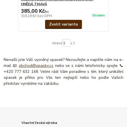
HNĚDÁ TMAVÁ
385,00 Kč
/
ks
Skladem
318,18 Kč
bez DPH
Zvolit variantu
strana
z 1
Nenašli jste Váš vysněný opasek? Nezoufejte a napište nám na e-
mail 📧
obchod@opasky.cz
nebo se s námi telefonicky spojte 📞
+420 777 632 148. Velmi rádi Vám poradíme s tím, který unikátní
opasek je přímo pro Vás ten nejlepší nebo ho podle Vašich
představ vyrobíme na zakázku.
Vlastní česká výroba