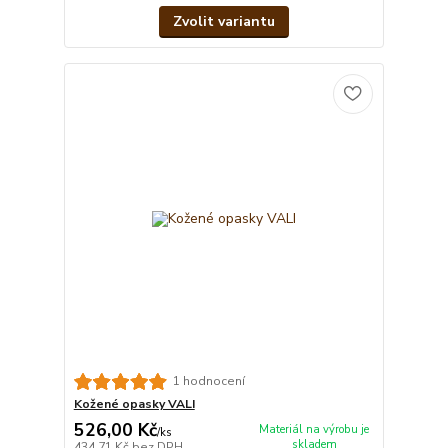
Zvolit variantu
1 hodnocení
Kožené opasky VALI
526,00 Kč
Materiál na výrobu je
/
ks
skladem
434,71 Kč
bez DPH