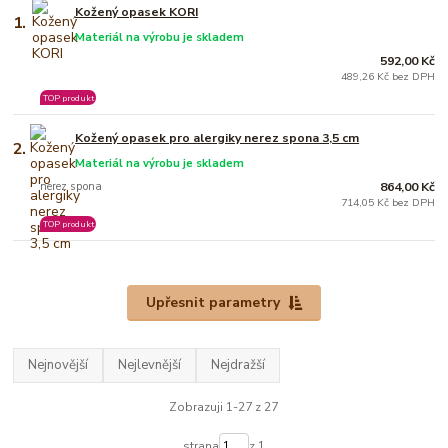
Kožený opasek KORI
1.
Materiál na výrobu je skladem
592,00 Kč
489,26 Kč bez DPH
TOP produkt
Kožený opasek pro alergiky nerez spona 3,5 cm
2.
Materiál na výrobu je skladem
nerez spona
864,00 Kč
714,05 Kč bez DPH
TOP produkt
Upřesnit parametry
Nejnovější
Nejlevnější
Nejdražší
Zobrazuji 1-27 z 27
strana
z 1