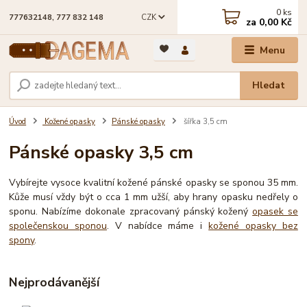
0
ks
CZK
777632148, 777 832 148
za
0,00 Kč
Menu
Hledat
Úvod
Kožené opasky
Pánské opasky
šířka 3,5 cm
Pánské opasky 3,5 cm
Vybírejte vysoce kvalitní kožené pánské opasky se sponou 35 mm.
Kůže musí vždy být o cca 1 mm užší, aby hrany opasku nedřely o
sponu. Nabízíme dokonale zpracovaný pánský kožený
opasek se
společenskou sponou
. V nabídce máme i
kožené opasky bez
spony
.
Nejprodávanější