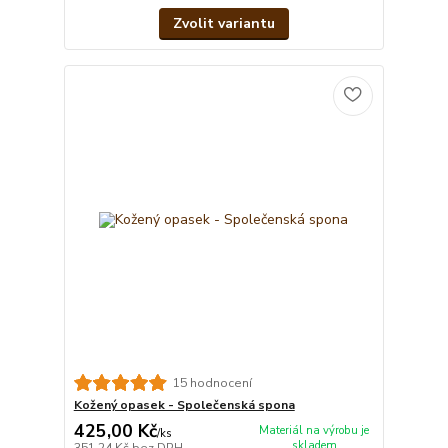
Zvolit variantu
15 hodnocení
Kožený opasek - Společenská spona
425,00 Kč
Materiál na výrobu je
/
ks
skladem
351,24 Kč
bez DPH