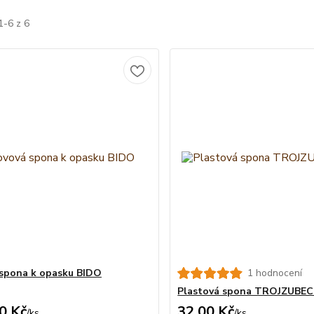
1-6 z 6
spona k opasku BIDO
1 hodnocení
Plastová spona TROJZUBEC
0 Kč
32,00 Kč
/
ks
/
ks