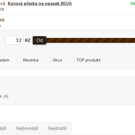
Kovová přezka na opasek BOJA
Sk
Kč
Od
adem
Novinka
Akce
TOP produkt
m
(6)
jší
Nejlevnější
Nejdražší