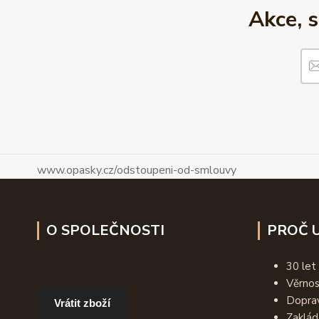
Akce, 
www.opasky.cz/odstoupeni-od-smlouvy
O SPOLEČNOSTI
PROČ U
30 let
Věrno
Dopra
Vrátit zboží
Zaklád