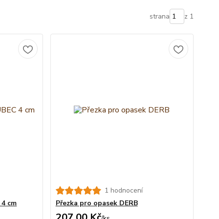
strana
z 1
1 hodnocení
 4 cm
Přezka pro opasek DERB
207,00 Kč
/
ks