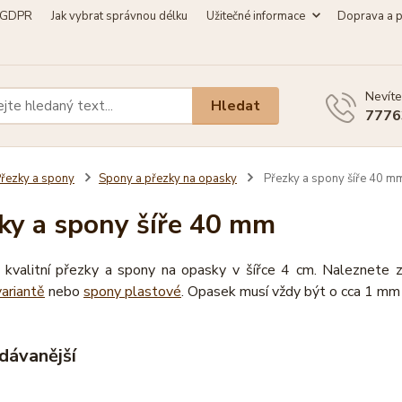
GDPR
Jak vybrat správnou délku
Užitečné informace
Doprava a p
Nevíte
Hledat
7776
řezky a spony
Spony a přezky na opasky
Přezky a spony šíře 40 m
ky a spony šíře 40 mm
 kvalitní přezky a spony na opasky v šířce 4 cm. Naleznete z
variantě
nebo
spony plastové
. Opasek musí vždy být o cca 1 mm 
dávanější