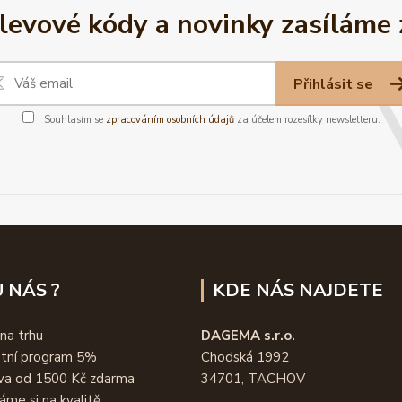
slevové kódy a novinky zasíláme
Přihlásit se
Souhlasím se
zpracováním osobních údajů
za účelem rozesílky newsletteru.
 NÁS ?
KDE NÁS NAJDETE
 na trhu
DAGEMA s.r.o.
stní program 5%
Chodská 1992
va od 1500 Kč zdarma
34701, TACHOV
áme si na kvalitě