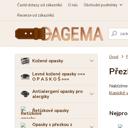
Časté dotazy od zákazníků
O nás
Obchodní podmínky
Recenze od zákazníků
Úvod
P
Kožené opasky
Přez
Levné kožené opasky ===
O P A S K O Š ===
Nabízíme
Antialergení opasky pro
klasické 
alergiky
Řetízkové opasky
Nejpro
Opasky s přezkou z