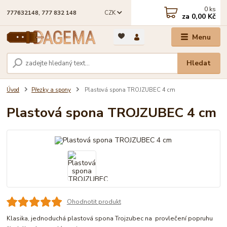
0
ks
CZK
777632148, 777 832 148
za
0,00 Kč
Menu
Hledat
Úvod
Přezky a spony
Plastová spona TROJZUBEC 4 cm
Plastová spona TROJZUBEC 4 cm
Ohodnotit produkt
Klasika, jednoduchá plastová spona Trojzubec na provlečení popruhu