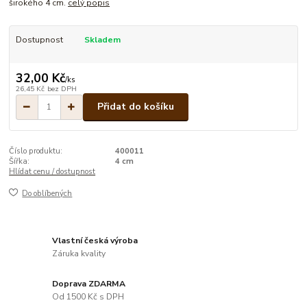
širokého 4 cm.
celý popis
Dostupnost
Skladem
32,00 Kč
/
ks
26,45 Kč
bez DPH
Přidat do košíku
Číslo produktu:
400011
Šířka:
4 cm
Hlídat cenu / dostupnost
Do oblíbených
Vlastní česká výroba
Záruka kvality
Doprava ZDARMA
Od 1500 Kč s DPH