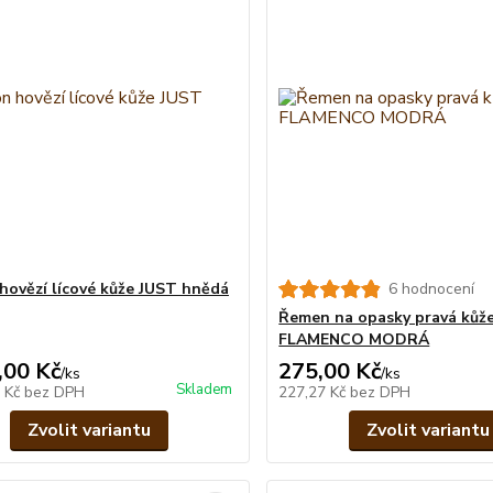
hovězí lícové kůže JUST hnědá
6 hodnocení
Řemen na opasky pravá kůže
FLAMENCO MODRÁ
,00 Kč
275,00 Kč
/
ks
/
ks
Skladem
8 Kč
bez DPH
227,27 Kč
bez DPH
Zvolit variantu
Zvolit variantu