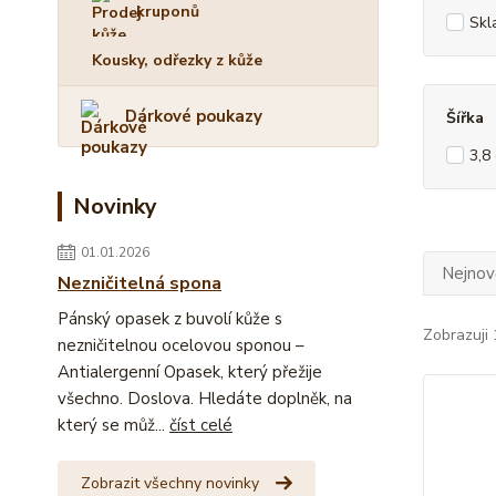
kruponů
Skl
Kousky, odřezky z kůže
Dárkové poukazy
Šířka
3,8
Novinky
01.01.2026
Nejnově
Nezničitelná spona
Pánský opasek z buvolí kůže s
Zobrazuji 
nezničitelnou ocelovou sponou –
Antialergenní Opasek, který přežije
všechno. Doslova. Hledáte doplněk, na
který se můž...
číst celé
Zobrazit všechny novinky