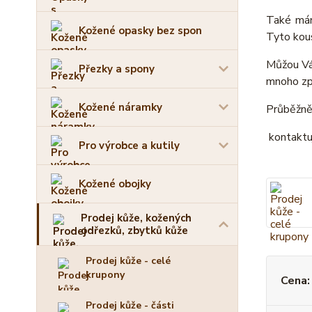
Také mám
Kožené opasky bez spon
Tyto kous
Můžou Vám
Přezky a spony
mnoho způ
Kožené náramky
Průběžně 
kontaktu
Pro výrobce a kutily
Kožené obojky
Prodej kůže, kožených
odřezků, zbytků kůže
Prodej kůže - celé
krupony
Cena:
Prodej kůže - části