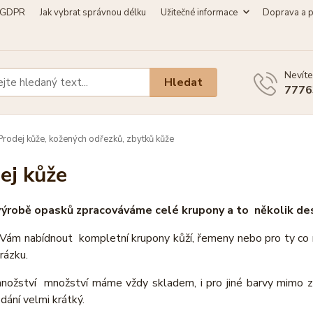
GDPR
Jak vybrat správnou délku
Užitečné informace
Doprava a p
Nevíte
Hledat
7776
rodej kůže, kožených odřezků, zbytků kůže
ej kůže
 výrobě opasků zpracováváme celé krupony a to několik de
ám nabídnout kompletní krupony kůží, řemeny nebo pro ty co nep
rázku.
nožství množství máme vždy skladem, i pro jiné barvy mimo zá
dání velmi krátký.