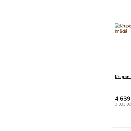
Krupon 
4 639
3 833,8