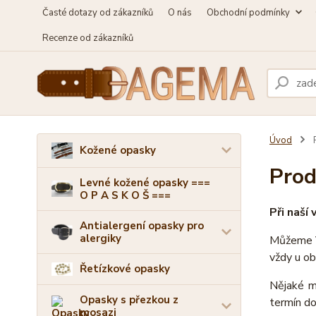
Časté dotazy od zákazníků
O nás
Obchodní podmínky
Recenze od zákazníků
Úvod
P
Kožené opasky
Prod
Levné kožené opasky ===
O P A S K O Š ===
Při naší
Antialergení opasky pro
alergiky
Můžeme V
vždy u ob
Řetízkové opasky
Nějaké m
Opasky s přezkou z
termín do
mosazi