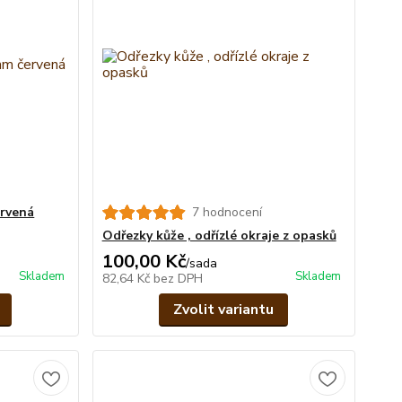
rvená
7 hodnocení
Odřezky kůže , odřízlé okraje z opasků
100,00 Kč
/
sada
Skladem
Skladem
82,64 Kč
bez DPH
Zvolit variantu