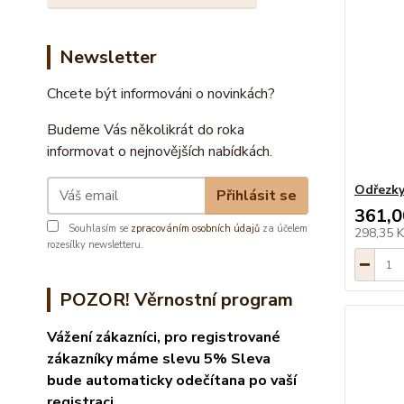
Newsletter
Chcete být informováni o novinkách?
Budeme Vás několikrát do roka
informovat o nejnovějších nabídkách.
Odřezky
Přihlásit se
361,0
Souhlasím se
zpracováním osobních údajů
za účelem
298,35 
rozesílky newsletteru.
POZOR! Věrnostní program
Vážení zákazníci, pro registrované
zákazníky máme slevu 5% Sleva
bude automaticky odečítana po vaší
registraci.