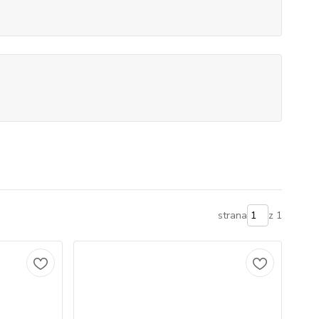
strana
z 1