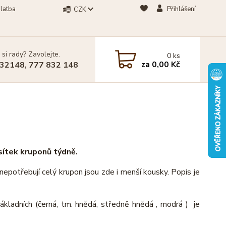
latba
Přihlášení
CZK
 si rady? Zavolejte.
0
ks
za
0,00 Kč
32148, 777 832 148
sítek kruponů týdně.
otřebují celý krupon jsou zde i menší kousky. Popis je
kladních (černá, tm. hnědá, středně hnědá , modrá ) je