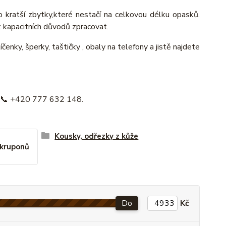
 kratší zbytky,které nestačí na celkovou délku opasků.
z kapacitních důvodů zpracovat.
enky, šperky, taštičky , obaly na telefony a jistě najdete
e 📞 +420 777 632 148.
Kousky, odřezky z kůže
 kruponů
Do
Kč