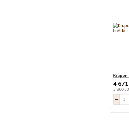
Krupon 
4 671
3 860,3