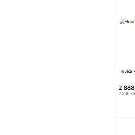
Hovězí 
2 888
2 386,7