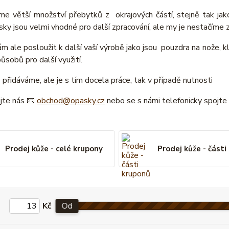
e větší množství přebytků z okrajových částí, stejně tak jako
ky jsou velmi vhodné pro další zpracování, ale my je nestačíme 
 ale posloužit k další vaší výrobě jako jsou pouzdra na nože, klíč
sobů pro další využití.
přidáváme, ale je s tím docela práce, tak v případě nutnosti
jte nás 📧
obchod@opasky.cz
nebo se s námi telefonicky spojt
Prodej kůže - celé krupony
Prodej kůže - části
Kč
Od