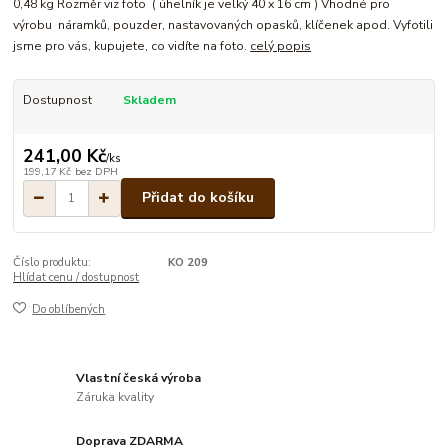
0,48 kg Rozměr viz foto ( úhelník je velký 40 x 16 cm ) Vhodné pro
výrobu náramků, pouzder, nastavovaných opasků, klíčenek apod. Vyfotili
jsme pro vás, kupujete, co vidíte na foto.
celý popis
Dostupnost
Skladem
241,00 Kč
/
ks
199,17 Kč
bez DPH
Přidat do košíku
Číslo produktu:
KO 209
Hlídat cenu / dostupnost
Do oblíbených
Vlastní česká výroba
Záruka kvality
Doprava ZDARMA