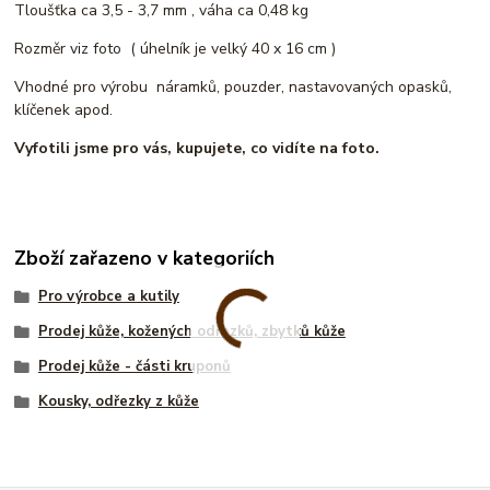
Tloušťka ca 3,5 - 3,7 mm , váha ca 0,48 kg
Rozměr viz foto ( úhelník je velký 40 x 16 cm )
Vhodné pro výrobu náramků, pouzder, nastavovaných opasků,
klíčenek apod.
Vyfotili jsme pro vás, kupujete, co vidíte na
foto.
Zboží zařazeno v kategoriích
Pro výrobce a kutily
Prodej kůže, kožených odřezků, zbytků kůže
Prodej kůže - části kruponů
Kousky, odřezky z kůže