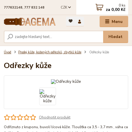
0
ks
CZK
777632148, 777 832 148
za
0,00 Kč
Menu
Hledat
Úvod
Prodej kůže, kožených odřezků, zbytků kůže
Odřezky kůže
Odřezky kůže
Ohodnotit produkt
Odříznuto z kruponu, buvolí lícová kůže. Tloušťka ca 3,5 - 3,7 mm , váha ca