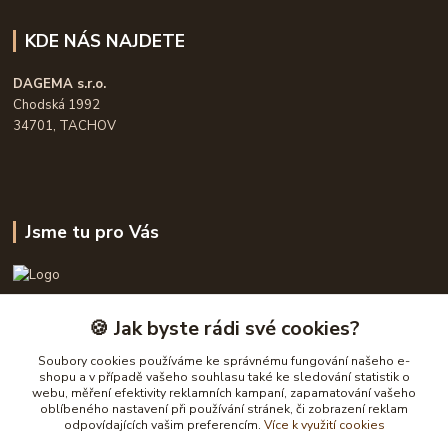
KDE NÁS NAJDETE
DAGEMA s.r.o.
Chodská 1992
34701, TACHOV
Jsme tu pro Vás
OPASKY.cz
🍪 Jak byste rádi své cookies?
Frühauf Emanuel, Havelková Dagmar
Soubory cookies používáme ke správnému fungování našeho e-
777632148, 777 832 148
shopu a v případě vašeho souhlasu také ke sledování statistik o
webu, měření efektivity reklamních kampaní, zapamatování vašeho
oblíbeného nastavení při používání stránek, či zobrazení reklam
obchod@opasky.cz
odpovídajících vašim preferencím.
Více k využití cookies