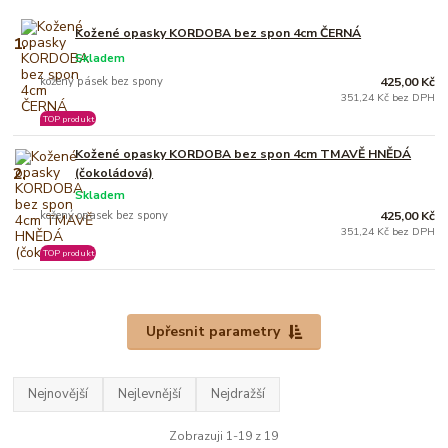
Kožené opasky KORDOBA bez spon 4cm ČERNÁ
1.
Skladem
kožený pásek bez spony
425,00 Kč
351,24 Kč bez DPH
TOP produkt
Kožené opasky KORDOBA bez spon 4cm TMAVĚ HNĚDÁ
2.
(čokoládová)
Skladem
kožený opasek bez spony
425,00 Kč
351,24 Kč bez DPH
TOP produkt
Upřesnit parametry
Nejnovější
Nejlevnější
Nejdražší
Zobrazuji 1-19 z 19