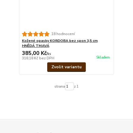
18 hodnocení
Kožené opasky KORDOBA bez spon 3,5 cm
HNĚDÁ TMAVÁ
385,00 Kč
/
ks
Skladem
318,18 Kč
bez DPH
Zvolit variantu
strana
z 1