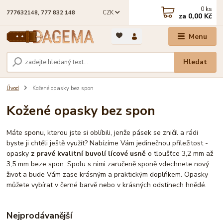
0
ks
CZK
777632148, 777 832 148
za
0,00 Kč
Menu
Hledat
Úvod
Kožené opasky bez spon
Kožené opasky bez spon
Máte sponu, kterou jste si oblíbili, jenže pásek se zničil a rádi
byste ji chtěli ještě využít? Nabízíme Vám jedinečnou příležitost -
opasky
z pravé kvalitní buvolí lícové usně
o tloušťce 3,2 mm až
3,5 mm beze spon. Spolu s nimi zaručeně sponě vdechnete nový
život a bude Vám zase krásným a praktickým doplňkem. Opasky
můžete vybírat v černé barvě nebo v krásných odstínech hnědé.
Nejprodávanější