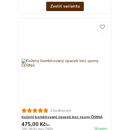
Zvolit variantu
2 hodnocení
Kožený bombírovaný opasek bez spony ČERNÁ
475,00 Kč
/
ks
Skladem
392,56 Kč
bez DPH