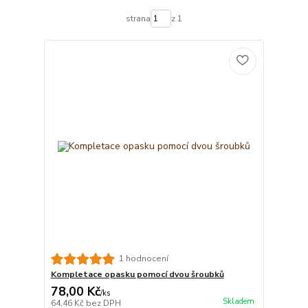
strana
z 1
1 hodnocení
Kompletace opasku pomocí dvou šroubků
78,00 Kč
/
ks
Skladem
64,46 Kč
bez DPH