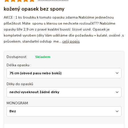
kožený opasek bez spony
AKCE : 1 ks šroubku k tomuto opasku zdarma Nabízíme jedinečnou
příležitost: Máte sponu s kterou se nechcete rozloučit??? Nabízíme
opasky šíře 2,9 cm z pravé kvalitní buvolí lícové usně. Opasek je
kompletně vyroben (díry Vám uděláme dle požadavku = kulaté, oválné ,s
průsekem, standartní odstup me...
celý popis
Dostupnost
Skladem
Délka opasku :
Dírky do opasků
MONOGRAM