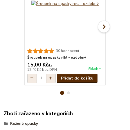
30 hodnocení
Šroubek na opasky nikl - ozdobný
Šroubek pro
15,00 Kč
11,00 Kč
/
ks
Skladem
12,40 Kč
bez DPH
9,09 Kč
bez 
Přidat do košíku
Zboží zařazeno v kategoriích
Kožené opasky