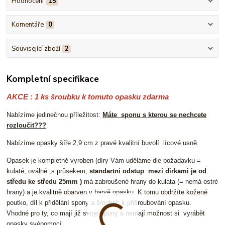
Hodnocení
15
Komentáře
0
Související zboží
2
Kompletní specifikace
AKCE : 1 ks šroubku k tomuto opasku zdarma
Nabízíme jedinečnou příležitost:
Máte sponu s kterou se nechcete
rozloučit???
Nabízíme opasky šíře 2,9 cm z pravé kvalitní buvolí lícové usně.
Opasek je kompletně vyroben (díry Vám uděláme dle požadavku =
kulaté, oválné ,s průsekem,
standartní odstup mezi dirkami je od
středu ke středu 25mm )
má zabroušené hrany do kulata (= nemá ostré
hrany) a je kvalitně obarven v barvě opasku. K tomu obdržíte kožené
poutko, díl k přidělání spony a šroubek k přišroubování opasku.
Vhodné pro ty, co mají již svoje spony a nemají možnost si vyrábět
opasky svépomocí.