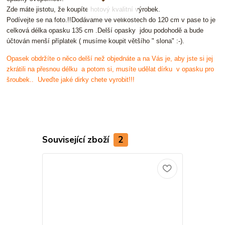
Zde máte jistotu, že koupíte hotový kvalitní výrobek.
Podívejte se na foto.!!
Dodáváme ve velikostech do 120 cm v pase to je
celková délka opasku 135 cm .Delší opasky jdou podohodě a bude
účtován menší příplatek ( musíme koupit většího " slona" :-).
Opasek obdržíte o něco delší než objednáte a na Vás je, aby jste si jej
zkrátili na přesnou délku a potom si, musíte udělat dírku v opasku pro
šroubek.. Uveďte jaké dirky chete vyrobit!!!
Související zboží
2