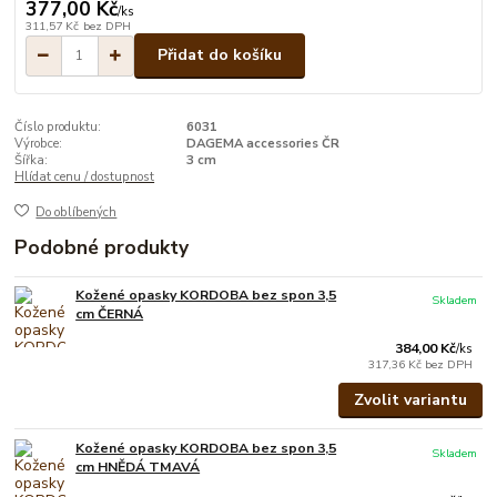
377,00 Kč
/
ks
311,57 Kč
bez DPH
Přidat do košíku
Číslo produktu:
6031
Výrobce:
DAGEMA accessories ČR
Šířka:
3 cm
Hlídat cenu / dostupnost
Do oblíbených
Podobné produkty
Kožené opasky KORDOBA bez spon 3,5
Skladem
cm ČERNÁ
384,00 Kč
/
ks
317,36 Kč
bez DPH
Zvolit variantu
Kožené opasky KORDOBA bez spon 3,5
Skladem
cm HNĚDÁ TMAVÁ