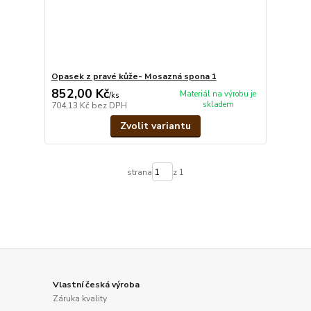
Opasek z pravé kůže- Mosazná spona 1
852,00 Kč
Materiál na výrobu je
/
ks
skladem
704,13 Kč
bez DPH
Zvolit variantu
strana
z 1
Vlastní česká výroba
Záruka kvality