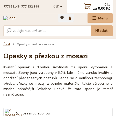
0
ks
CZK
777632148, 777 832 148
za
0,00 Kč
Menu
Hledat
Úvod
Opasky s přezkou z mosazi
Opasky s přezkou z mosazi
Kvalitní opasek s dlouhou životností má sponu vyrobenou z
mosazi . Spony jsou vyrobeny v Itálii, kde máme záruku kvality a
dodržení předepsaných postupů. Jedná se o odlišnou technologii
výroby, přezky se frézují z plného materiálu, takže výroba je o
mnoho náročnější. Výrobce udává, že tato spona je téměř
nezničitelná.
S mosaznou sponou