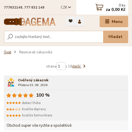
0
ks
CZK
777632148, 777 832 148
za
0,00 Kč
Menu
Hledat
Úvod
Recenze od zákazníků
strana
z 18
další
Ověřený zákazník
Přidáno 03. 08. 2026
100 %
dodací lhůta
kvalita dopravy
kvalita komunikace
Obchod super vše rychle a spolehlivě.