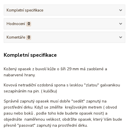
Kompletní specifikace
Hodnocení
0
Komentáře
0
Kompletní specifikace
Kožený opasek z buvolí kůže o šíři 29 mm má zaoblené a
nabarvené hrany.
Kovová netradiční ozdobná spona s lesklou "zlatou" galvanikou
sezapínáním na pin. ( kuličku)
Správně zapnutý opasek musí dobře "sedět" zapnutý na
prostřední dirku. Když se změříte krejčovským metrem ( obvod
pasu nebo boků , podle toho kde budete opasek nosit) a
objednáte naměřenou velikost, obdržíte opasek, který Vám bude
přesně "pasovat" zapnutý na prostřední dirku.