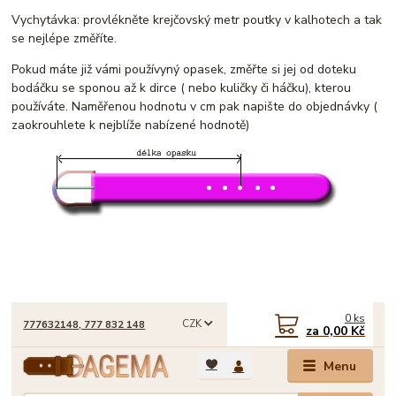
Vychytávka: provlékněte krejčovský metr poutky v kalhotech a tak
se nejlépe změříte.
Pokud máte již vámi používyný opasek, změřte si jej od doteku
bodáčku se sponou až k dirce ( nebo kuličky či háčku), kterou
používáte. Naměřenou hodnotu v cm pak napište do objednávky (
zaokrouhlete k nejblíže nabízené hodnotě)
0
ks
CZK
777632148, 777 832 148
za
0,00 Kč
Menu