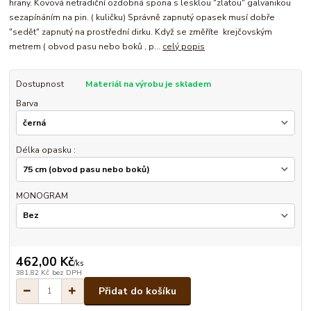
hrany. Kovová netradiční ozdobná spona s lesklou "zlatou" galvanikou
sezapínáním na pin. ( kuličku) Správně zapnutý opasek musí dobře
"sedět" zapnutý na prostřední dirku. Když se změříte krejčovským
metrem ( obvod pasu nebo boků , p...
celý popis
Dostupnost
Materiál na výrobu je skladem
Barva
Délka opasku :
MONOGRAM
462,00 Kč
/
ks
381,82 Kč
bez DPH
Přidat do košíku