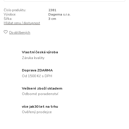
Číslo produktu:
2381
Výrobce:
Dagema s.r.o.
Šířka:
3 cm
Hlídat cenu / dostupnost
Do oblíbených
Vlastní česká výroba
Záruka kvality
Doprava ZDARMA
Od 1500 Kč s DPH
Veškeré zboží skladem
Odborné poradenství
více jak30 let na trhu
Ověřený prodejce