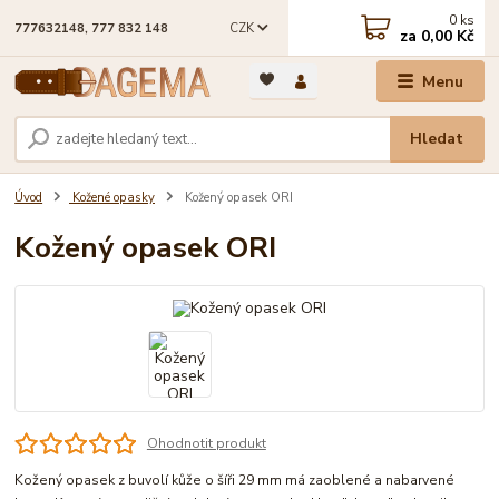
0
ks
CZK
777632148, 777 832 148
za
0,00 Kč
Menu
Hledat
Úvod
Kožené opasky
Kožený opasek ORI
Kožený opasek ORI
Ohodnotit produkt
Kožený opasek z buvolí kůže o šíři 29 mm má zaoblené a nabarvené