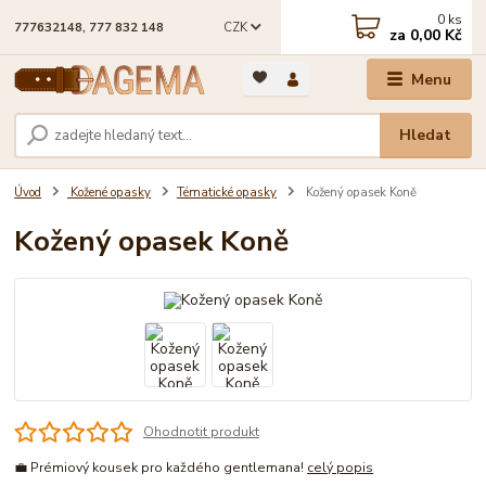
0
ks
CZK
777632148, 777 832 148
za
0,00 Kč
Menu
Hledat
Úvod
Kožené opasky
Tématické opasky
Kožený opasek Koně
Kožený opasek Koně
Ohodnotit produkt
💼 Prémiový kousek pro každého gentlemana!
celý popis