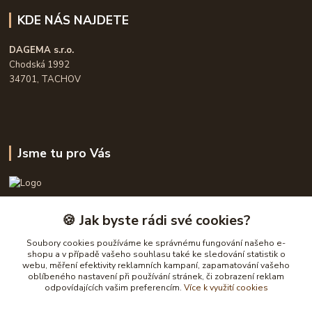
KDE NÁS NAJDETE
DAGEMA s.r.o.
Chodská 1992
34701, TACHOV
Jsme tu pro Vás
OPASKY.cz
🍪 Jak byste rádi své cookies?
Frühauf Emanuel, Havelková Dagmar
Soubory cookies používáme ke správnému fungování našeho e-
777632148, 777 832 148
shopu a v případě vašeho souhlasu také ke sledování statistik o
webu, měření efektivity reklamních kampaní, zapamatování vašeho
oblíbeného nastavení při používání stránek, či zobrazení reklam
obchod@opasky.cz
odpovídajících vašim preferencím.
Více k využití cookies