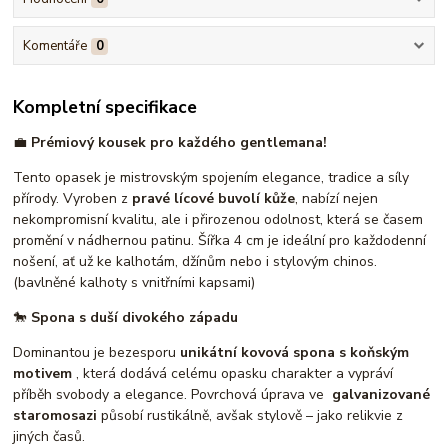
Komentáře
0
Kompletní specifikace
💼
Prémiový kousek pro každého gentlemana!
Tento opasek je mistrovským spojením elegance, tradice a síly
přírody. Vyroben z
pravé lícové buvolí kůže
, nabízí nejen
nekompromisní kvalitu, ale i přirozenou odolnost, která se časem
promění v nádhernou patinu. Šířka 4 cm je ideální pro každodenní
nošení, ať už ke kalhotám, džínům nebo i stylovým chinos.
(bavlněné kalhoty s vnitřními kapsami)
🐎
Spona s duší divokého západu
Dominantou je bezesporu
unikátní kovová spona s koňským
motivem
, která dodává celému opasku charakter a vypráví
příběh svobody a elegance. Povrchová úprava ve
galvanizované
staromosazi
působí rustikálně, avšak stylově – jako relikvie z
jiných časů.