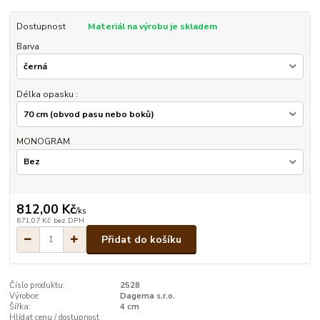
Dostupnost
Materiál na výrobu je skladem
Barva
Délka opasku :
MONOGRAM
812,00 Kč
/
ks
671,07 Kč
bez DPH
Přidat do košíku
Číslo produktu:
2528
Výrobce:
Dagema s.r.o.
Šířka:
4 cm
Hlídat cenu / dostupnost