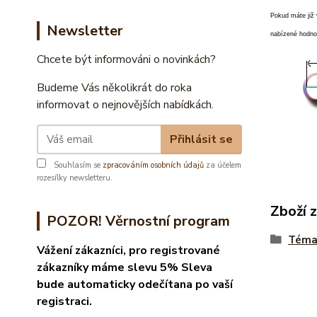
Pokud máte již 
Newsletter
nabízené hodno
Chcete být informováni o novinkách?
Budeme Vás několikrát do roka
informovat o nejnovějších nabídkách.
Přihlásit se
Souhlasím se
zpracováním osobních údajů
za účelem
rozesílky newsletteru.
Zboží 
POZOR! Věrnostní program
Téma
Vážení zákazníci, pro registrované
zákazníky máme slevu 5% Sleva
bude automaticky odečítana po vaší
registraci.