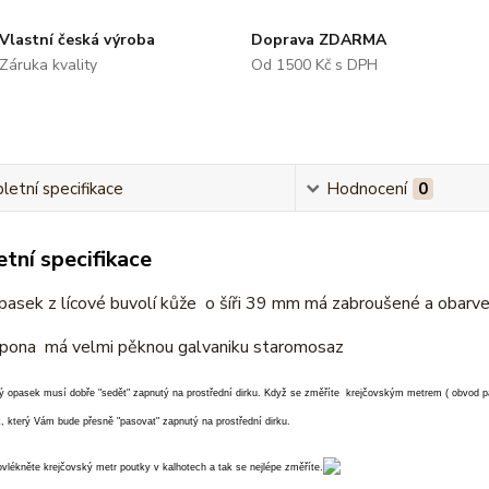
Vlastní česká výroba
Doprava ZDARMA
Záruka kvality
Od 1500 Kč s DPH
etní specifikace
Hodnocení
0
tní specifikace
asek z lícové buvolí kůže o šíři 39 mm má zabroušené a obarve
pona má velmi pěknou galvaniku staromosaz
ý opasek musí dobře "sedět" zapnutý na prostřední dirku. Když se změříte krejčovským metrem ( obvod pa
, který Vám bude přesně "pasovat" zapnutý na prostřední dirku.
vlékněte krejčovský metr poutky v kalhotech a tak se nejlépe změříte.