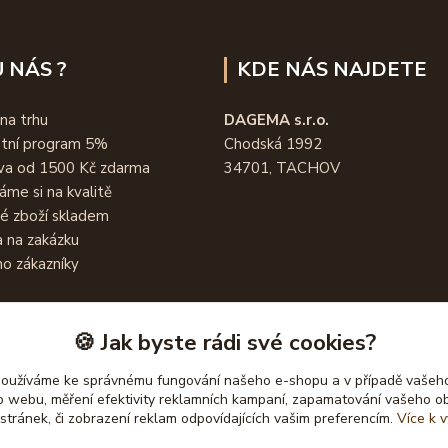
 NÁS ?
KDE NÁS NAJDETE
 na trhu
DAGEMA s.r.o.
stní program 5%
Chodská 1992
va od 1500 Kč zdarma
34701, TACHOV
áme si na kvalitě
é zboží skladem
 na zakázku
o zákazníky
🍪 Jak byste rádi své cookies?
používáme ke správnému fungování našeho e-shopu a v případě vašeho
k o webu, měření efektivity reklamních kampaní, zapamatování vašeho o
 stránek, či zobrazení reklam odpovídajících vašim preferencím.
Více k v