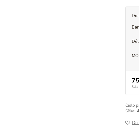
Dos
Bar
Dél
MO
75
623
Číslo p
Šířka:
Do 