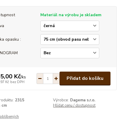
tupnost
Materiál na výrobu je skladem
va
ka opasku :
NOGRAM
5,00 Kč
/
ks
Přidat do košíku
,97 Kč
bez DPH
roduktu:
2315
Výrobce:
Dagema s.r.o.
4 cm
Hlídat cenu / dostupnost
oblíbených