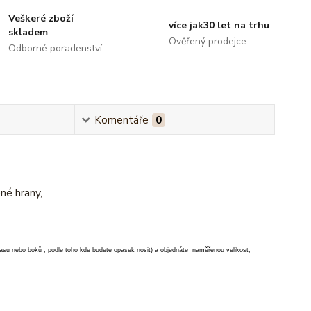
Veškeré zboží
více jak30 let na trhu
skladem
Ověřený prodejce
Odborné poradenství
Komentáře
0
né hrany,
su nebo boků , podle toho kde budete opasek nosit) a objednáte naměřenou velikost,