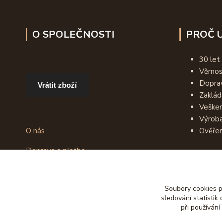
O SPOLEČNOSTI
PROČ U
30 let
Věrno
Dopra
Vrátit zboží
Zaklád
Vešker
Výroba
O nás
Ověřen
Doprava a platba
Obchodní podmínky
Recenze zákazníků
Soubory cookies 
Jak vybrat opasek
sledování statisti
Užitečné informace
při používání