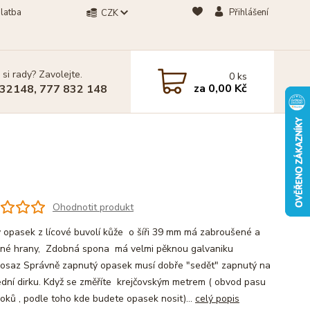
latba
Přihlášení
CZK
 si rady? Zavolejte.
0
ks
za
0,00 Kč
32148, 777 832 148
Ohodnotit produkt
 opasek z lícové buvolí kůže o šíři 39 mm má zabroušené a
né hrany, Zdobná spona má velmi pěknou galvaniku
osaz Správně zapnutý opasek musí dobře "sedět" zapnutý na
ední dirku. Když se změříte krejčovským metrem ( obvod pasu
oků , podle toho kde budete opasek nosit)...
celý popis