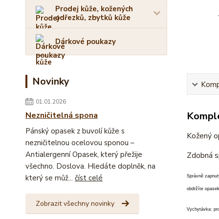
Prodej kůže, kožených
odřezků, zbytků kůže
Dárkové poukazy
Novinky
Kompl
01.01.2026
Komple
Nezničitelná spona
Pánský opasek z buvolí kůže s
Kožený op
nezničitelnou ocelovou sponou –
Antialergenní Opasek, který přežije
Zdobná s
všechno. Doslova. Hledáte doplněk, na
který se můž...
číst celé
Správně zapnut
obdržíte opasek
Zobrazit všechny novinky
Vychytávka: pro