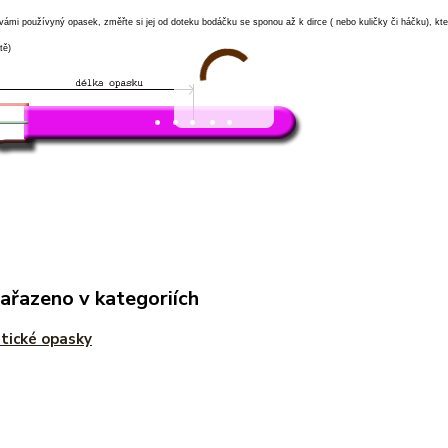
vámi používyný opasek, změřte si jej od doteku bodáčku se sponou až k dirce ( nebo kuličky či háčku), k
tě)
zařazeno v kategoriích
tické opasky