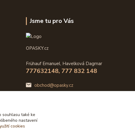
Jsme tu pro Vás
OPASKY.cz
Frühauf Emanuel, Havelková Dagmar
777632148, 777 832 148
obchod@opasky.cz
 souhlasu také ke
blíbeného nastavení
yužití cookies