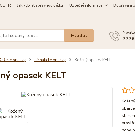
GDPR
Jak vybrat správnou délku
Užitečné informace
Doprava a p
Nevíte
Hledat
7776
Kožené opasky
Tématické opasky
Kožený opasek KELT
ný opasek KELT
Kožený
obarve
starom
prostř
nebo b