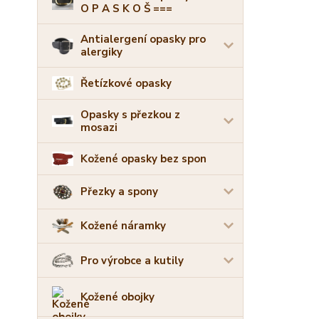
O P A S K O Š ===
Antialergení opasky pro
alergiky
Řetízkové opasky
Opasky s přezkou z
mosazi
Kožené opasky bez spon
Přezky a spony
Kožené náramky
Pro výrobce a kutily
Kožené obojky