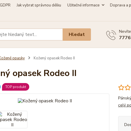
GDPR
Jak vybrat správnou délku
Užitečné informace
Doprava a p
Nevíte
Hledat
7776
Kožené opasky
Kožený opasek Rodeo II
ný opasek Rodeo II
TOP produkt
Pánský
celý p
Dos