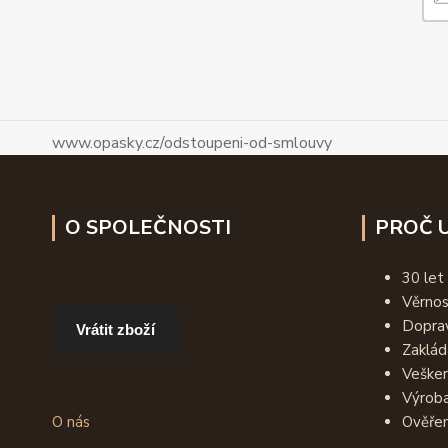
www.opasky.cz/odstoupeni-od-smlouvy
O SPOLEČNOSTI
PROČ U
30 let
Věrno
Dopra
Vrátit zboží
Zaklád
Vešker
Výroba
O nás
Ověřen