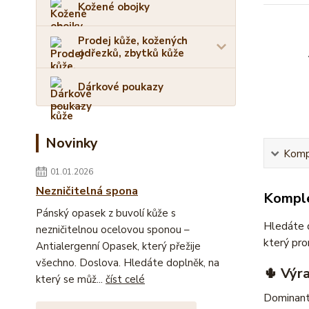
Kožené obojky
Prodej kůže, kožených
odřezků, zbytků kůže
Dárkové poukazy
Novinky
Kompl
01.01.2026
Nezničitelná spona
Komple
Pánský opasek z buvolí kůže s
Hledáte d
nezničitelnou ocelovou sponou –
který pro
Antialergenní Opasek, který přežije
všechno. Doslova. Hledáte doplněk, na
🌵 Výr
který se můž...
číst celé
Dominanto