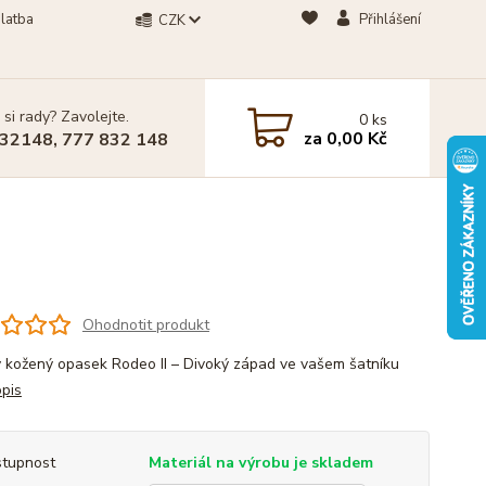
latba
Přihlášení
CZK
 si rady? Zavolejte.
0
ks
za
0,00 Kč
32148, 777 832 148
Ohodnotit produkt
 kožený opasek Rodeo II – Divoký západ ve vašem šatníku
opis
tupnost
Materiál na výrobu je skladem