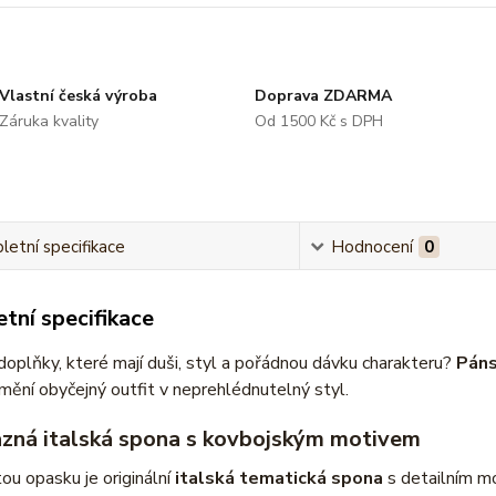
Vlastní česká výroba
Doprava ZDARMA
Záruka kvality
Od 1500 Kč s DPH
etní specifikace
Hodnocení
0
tní specifikace
oplňky, které mají duši, styl a pořádnou dávku charakteru?
Páns
mění obyčejný outfit v neprehlédnutelný styl.
azná italská spona s kovbojským motivem
u opasku je originální
italská tematická spona
s detailním m