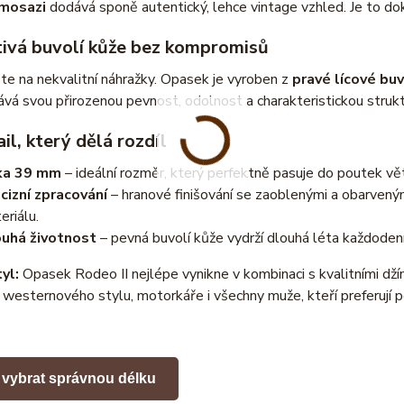
mosazi
dodává sponě autentický, lehce vintage vzhled. Je to d
tivá buvolí kůže bez kompromisů
e na nekvalitní náhražky. Opasek je vyroben z
pravé lícové buv
ává svou přirozenou pevnost, odolnost a charakteristickou strukt
il, který dělá rozdíl
ka 39 mm
– ideální rozměr, který perfektně pasuje do poutek vě
cizní zpracování
– hranové finišování se zaoblenými a obarvenými 
eriálu.
uhá životnost
– pevná buvolí kůže vydrží dlouhá léta každodenn
yl:
Opasek Rodeo II nejlépe vynikne v kombinaci s kvalitními dží
 westernového stylu, motorkáře i všechny muže, kteří preferují 
 vybrat správnou délku