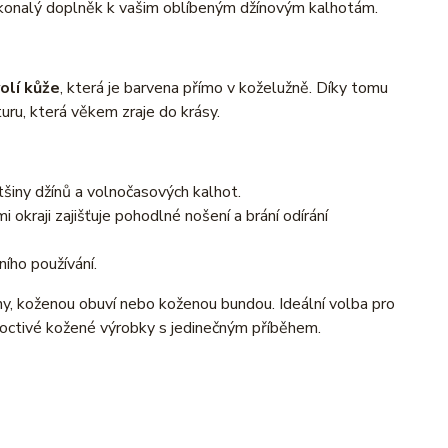
okonalý doplněk k vašim oblíbeným džínovým kalhotám.
olí kůže
, která je barvena přímo v koželužně. Díky tomu
uru, která věkem zraje do krásy.
tšiny džínů a volnočasových kalhot.
okraji zajišťuje pohodlné nošení a brání odírání
ího používání.
ny, koženou obuví nebo koženou bundou. Ideální volba pro
poctivé kožené výrobky s jedinečným příběhem.