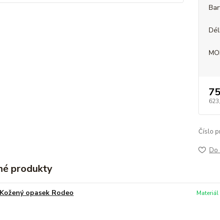
Bar
Dél
MO
75
623
Číslo p
Do 
é produkty
Kožený opasek Rodeo
Materiál