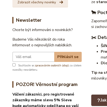
ze
staro
Zobrazit všechny novinky
🐂 Poc
Newsletter
Zapomeňt
si zachov
Chcete být informováni o novinkách?
✂️ Deta
Budeme Vás několikrát do roka
informovat o nejnovějších nabídkách.
Šíř
Pre
Přihlásit se
mat
Dlo
Souhlasím se
zpracováním osobních údajů
za účelem
rozesílky newsletteru.
Tip na st
milovníky
POZOR! Věrnostní program
Vážení zákazníci, pro registrované
zákazníky máme slevu 5% Sleva
?
Jak
bude automaticky odečítana po vaší