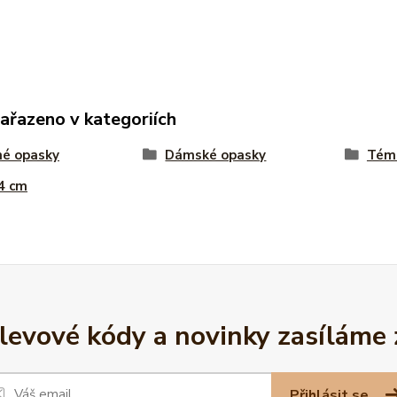
zařazeno v kategoriích
né opasky
Dámské opasky
Téma
 4 cm
slevové kódy a novinky zasíláme
Přihlásit se