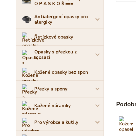
O P A S K O Š ===
Antialergení opasky pro
alergiky
Řetízkové opasky
Opasky s přezkou z
mosazi
Kožené opasky bez spon
Přezky a spony
Podobn
Kožené náramky
Pro výrobce a kutily