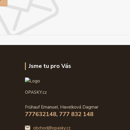
Jsme tu pro Vás
OPASKY.cz
Frühauf Emanuel, Havelková Dagmar
777632148, 777 832 148
obchod@opasky.cz