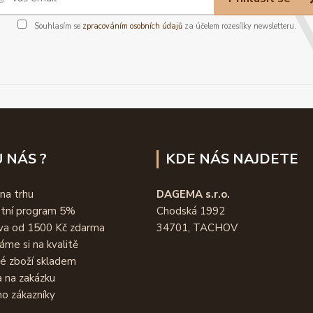
Souhlasím se
zpracováním osobních údajů
za účelem rozesílky newsletteru.
 NÁS ?
KDE NÁS NAJDETE
 na trhu
DAGEMA s.r.o.
stní program 5%
Chodská 1992
va od 1500 Kč zdarma
34701, TACHOV
áme si na kvalitě
é zboží skladem
 na zakázku
o zákazníky