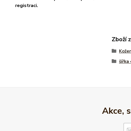
registraci.
Zboží 
Kože
šířka
Akce, 