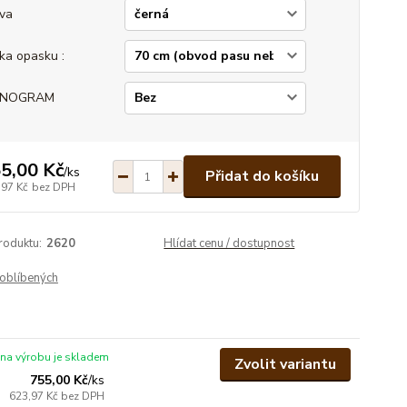
va
ka opasku :
NOGRAM
5,00 Kč
/
ks
Přidat do košíku
,97 Kč
bez DPH
roduktu:
2620
Hlídat cenu / dostupnost
oblíbených
 na výrobu je skladem
Zvolit variantu
755,00 Kč
/
ks
623,97 Kč
bez DPH