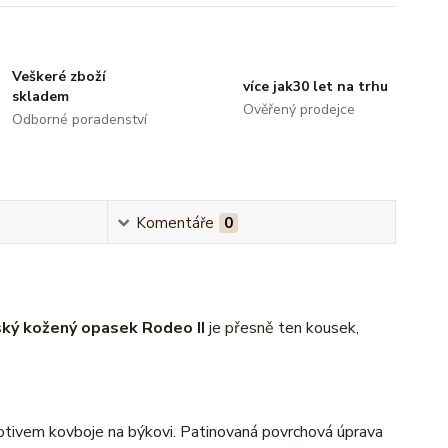
Veškeré zboží
více jak30 let na trhu
skladem
Ověřený prodejce
Odborné poradenství
Komentáře
0
ký kožený opasek Rodeo II
je přesně ten kousek,
otivem kovboje na býkovi. Patinovaná povrchová úprava