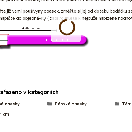
e již vámi používyný opasek, změřte si jej od doteku bodáčku s
napište do objednávky ( zaokrouhlete k nejblíže nabízené hodno
zařazeno v kategoriích
né opasky
Pánské opasky
Téma
 4 cm