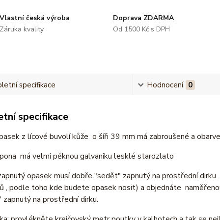
Vlastní česká výroba
Doprava ZDARMA
Záruka kvality
Od 1500 Kč s DPH
etní specifikace
Hodnocení
0
tní specifikace
asek z lícové buvolí kůže o šíři 39 mm má zabroušené a obarve
pona má velmi pěknou galvaniku lesklé starozlato
zapnutý opasek musí dobře "sedět" zapnutý na prostřední dirku
ů , podle toho kde budete opasek nosit) a objednáte naměřenou
 zapnutý na prostřední dirku.
a: provlékněte krejčovský metr poutky v kalhotech a tak se nej