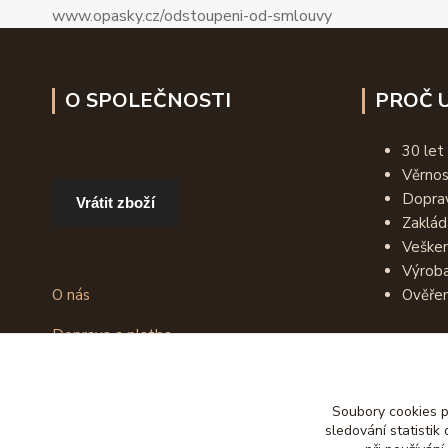
www.opasky.cz/odstoupeni-od-smlouvy
O SPOLEČNOSTI
PROČ U
30 let
Věrno
Dopra
Vrátit zboží
Zaklád
Vešker
Výroba
O nás
Ověřen
Doprava a platba
Obchodní podmínky
Recenze zákazníků
Soubory cookies 
Jak vybrat opasek
sledování statisti
Užitečné informace