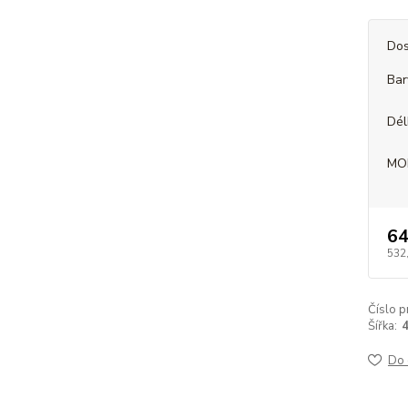
Dos
Bar
Dél
MO
64
532
Číslo p
Šířka:
Do 