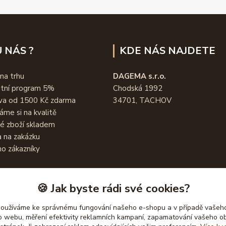
 NÁS ?
KDE NÁS NAJDETE
 na trhu
DAGEMA s.r.o.
stní program 5%
Chodská 1992
va od 1500 Kč zdarma
34701, TACHOV
áme si na kvalitě
é zboží skladem
 na zakázku
o zákazníky
🍪 Jak byste rádi své cookies?
používáme ke správnému fungování našeho e-shopu a v případě vašeho
k o webu, měření efektivity reklamních kampaní, zapamatování vašeho o