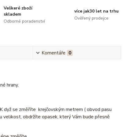
Veškeré zboží
více jak30 let na trhu
skladem
Ověřený prodejce
Odborné poradenství
Komentáře
0
né hrany,
. K dyž se změříte krejčovským metrem ( obvod pasu
 velikost, obdržíte opasek, který Vám bude přesně
lépe změříte.