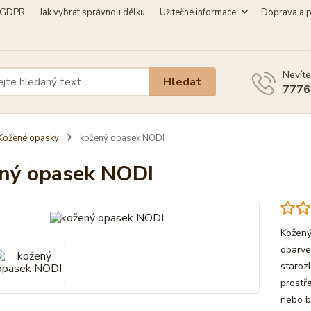
GDPR
Jak vybrat správnou délku
Užitečné informace
Doprava a p
Nevíte
Hledat
7776
Kožené opasky
kožený opasek NODI
ný opasek NODI
Kožený
obarve
staroz
prostř
nebo b