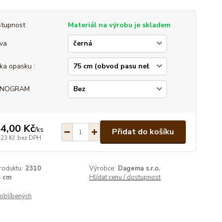
tupnost
Materiál na výrobu je skladem
va
ka opasku :
NOGRAM
4,00 Kč
/
ks
Přidat do košíku
,23 Kč
bez DPH
roduktu:
2310
Výrobce:
Dagema s.r.o.
4 cm
Hlídat cenu / dostupnost
oblíbených