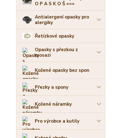
O P A S K O Š ===
Antialergení opasky pro
alergiky
Řetízkové opasky
Opasky s přezkou z
mosazi
Kožené opasky bez spon
Přezky a spony
Kožené náramky
Pro výrobce a kutily