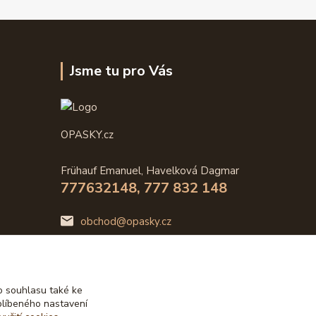
Jsme tu pro Vás
OPASKY.cz
Frühauf Emanuel, Havelková Dagmar
777632148, 777 832 148
obchod@opasky.cz
 souhlasu také ke
blíbeného nastavení