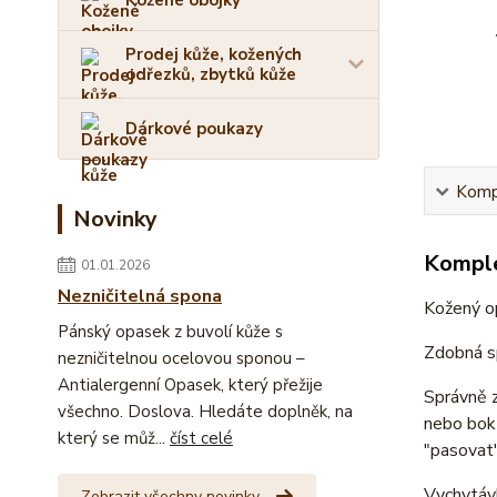
Kožené obojky
Prodej kůže, kožených
odřezků, zbytků kůže
Dárkové poukazy
Kompl
Novinky
Komple
01.01.2026
Nezničitelná spona
Kožený op
Pánský opasek z buvolí kůže s
Zdobná s
nezničitelnou ocelovou sponou –
Antialergenní Opasek, který přežije
Správně 
všechno. Doslova. Hledáte doplněk, na
nebo bok
který se můž...
číst celé
"pasovat"
Vychytávk
Zobrazit všechny novinky