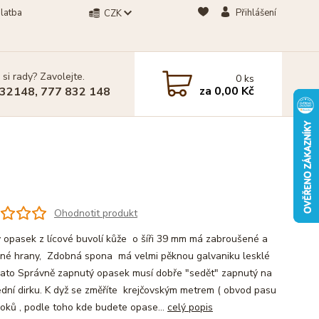
latba
Přihlášení
CZK
 si rady? Zavolejte.
0
ks
za
0,00 Kč
32148, 777 832 148
Ohodnotit produkt
 opasek z lícové buvolí kůže o šíři 39 mm má zabroušené a
né hrany, Zdobná spona má velmi pěknou galvaniku lesklé
lato Správně zapnutý opasek musí dobře "sedět" zapnutý na
ední dirku. K dyž se změříte krejčovským metrem ( obvod pasu
oků , podle toho kde budete opase...
celý popis