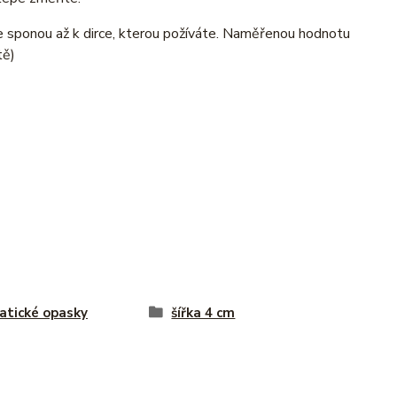
e sponou až k dirce, kterou požíváte. Naměřenou hodnotu
tě)
tické opasky
šířka 4 cm