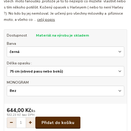
všech moto fanoušků ,protože je to to nejlepší co můžete vlastnit nebo
s tím někoho potěšit. Kožený opasek s Harleyem ( nebo to není Harley
?). No kdo by jej nemiloval. Je určený pro všechny milovníky a příznivce
moto, a všeho co ...
celý popis
Dostupnost
Materiál na výrobu je skladem
Barva
Délka opasku :
MONOGRAM
644,00 Kč
/
ks
532,23 Kč
bez DPH
Přidat do košíku