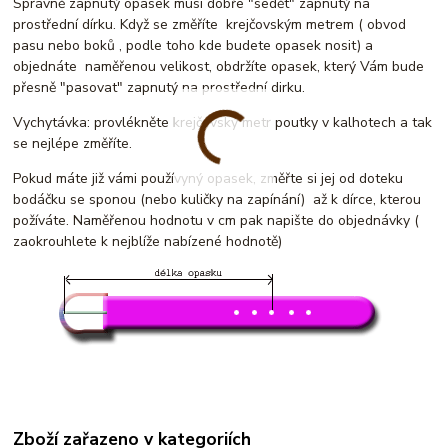
Správně zapnutý opasek musí dobře "sedět" zapnutý na
prostřední dírku. Když se změříte krejčovským metrem ( obvod
pasu nebo boků , podle toho kde budete opasek nosit) a
objednáte naměřenou velikost, obdržíte opasek, který Vám bude
přesně "pasovat" zapnutý na prostřední dirku.
Vychytávka: provlékněte krejčovský metr poutky v kalhotech a tak
se nejlépe změříte.
Pokud máte již vámi používyný opasek, změřte si jej od doteku
bodáčku se sponou (nebo kuličky na zapínání) až k dírce, kterou
požíváte. Naměřenou hodnotu v cm pak napište do objednávky (
zaokrouhlete k nejblíže nabízené hodnotě)
Zboží zařazeno v kategoriích