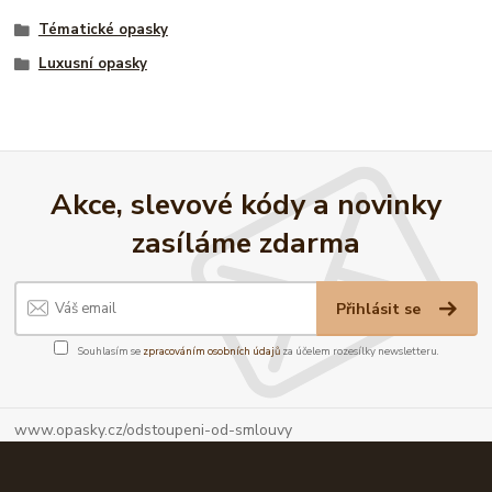
Tématické opasky
Luxusní opasky
Akce, slevové kódy a novinky
zasíláme zdarma
Přihlásit se
Souhlasím se
zpracováním osobních údajů
za účelem rozesílky newsletteru.
www.opasky.cz/odstoupeni-od-smlouvy