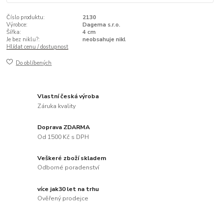
Číslo produktu:
2130
Výrobce:
Dagema s.r.o.
Šířka:
4 cm
Je bez niklu?:
neobsahuje nikl
Hlídat cenu / dostupnost
Do oblíbených
Vlastní česká výroba
Záruka kvality
Doprava ZDARMA
Od 1500 Kč s DPH
Veškeré zboží skladem
Odborné poradenství
více jak30 let na trhu
Ověřený prodejce