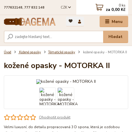
0
ks
CZK
777632148, 777 832 148
za
0,00 Kč
Menu
Hledat
Úvod
Kožené opasky
Tématické opasky
kožené opasky - MOTORKA II
kožené opasky - MOTORKA II
Ohodnotit produkt
Velmi luxusní, do detailu propracovaná 3 D spona, která je ozdobou