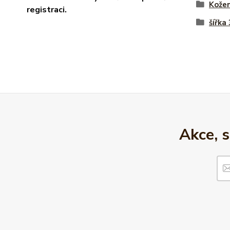
Kože
registraci.
šířka
Akce, 