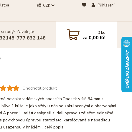
latba
Přihlášení
CZK
 si rady? Zavolejte.
0
ks
za
0,00 Kč
32148, 777 832 148
A
Ohodnotit produkt
ná novinka v dámských opascích.Opasek v šíři 34 mm z
ní bůvolí kůže je jako vždy u nás se zakulacenými a obarvenými
.A pozor!!! Italští designéři si dali opravdu záležet.Jedinečná
s povrchovou úpravou starozlato, kartáčovaná s nápaditou
ou usazenou v hnědém...
celý popis