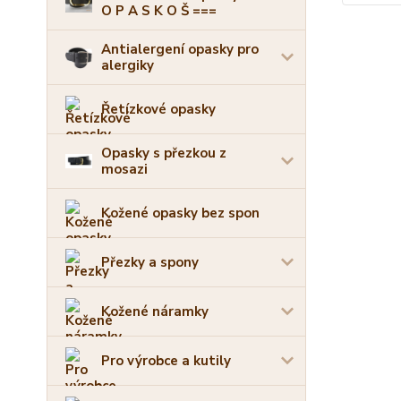
O P A S K O Š ===
Antialergení opasky pro
alergiky
Řetízkové opasky
Opasky s přezkou z
mosazi
Kožené opasky bez spon
Přezky a spony
Kožené náramky
Pro výrobce a kutily