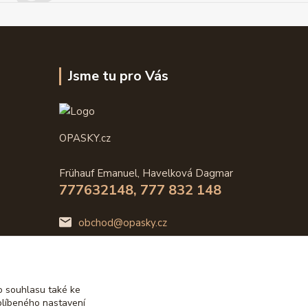
Jsme tu pro Vás
OPASKY.cz
Frühauf Emanuel, Havelková Dagmar
777632148, 777 832 148
obchod@opasky.cz
 souhlasu také ke
blíbeného nastavení