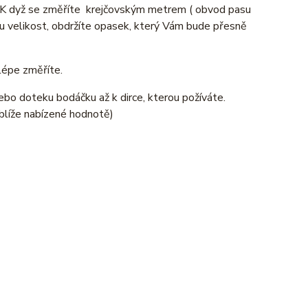
. K dyž se změříte krejčovským metrem ( obvod pasu
 velikost, obdržíte opasek, který Vám bude přesně
lépe změříte.
ebo doteku bodáčku až k dirce, kterou požíváte.
blíže nabízené hodnotě)