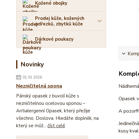
Kožené obojky
Prodej kůže, kožených
odřezků, zbytků kůže
Dárkové poukazy
Kompl
Novinky
Komple
01.01.2026
Nezničitelná spona
Nádherná
Pánský opasek z buvolí kůže s
Opasek v 
nezničitelnou ocelovou sponou –
A pozor!!!
Antialergenní Opasek, který přežije
všechno. Doslova. Hledáte doplněk, na
Jedinečná
který se můž...
číst celé
kusy kval