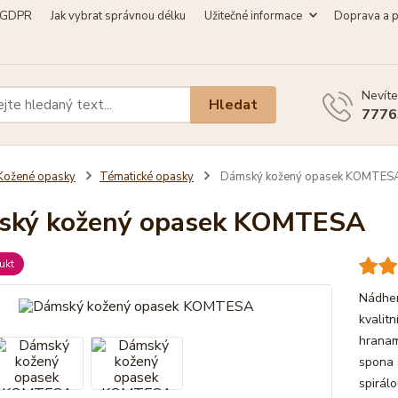
GDPR
Jak vybrat správnou délku
Užitečné informace
Doprava a p
Nevíte
Hledat
7776
Kožené opasky
Tématické opasky
Dámský kožený opasek KOMTES
ský kožený opasek KOMTESA
ukt
Nádher
kvalit
hranami
spona 
spirál