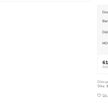
Dos
Bar
Dél
MO
61
510
Číslo p
Šířka:
3
Do 