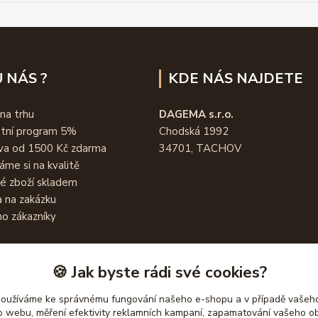
 NÁS ?
KDE NÁS NAJDETE
 na trhu
DAGEMA s.r.o.
stní program 5%
Chodská 1992
va od 1500 Kč zdarma
34701, TACHOV
áme si na kvalitě
é zboží skladem
 na zakázku
o zákazníky
🍪 Jak byste rádi své cookies?
používáme ke správnému fungování našeho e-shopu a v případě vašeho
k o webu, měření efektivity reklamních kampaní, zapamatování vašeho o