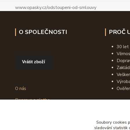
www.opasky.cz/odstoupeni-od-smlouvy
O SPOLEČNOSTI
PROČ U
30 let
Věrno
Dopra
Vrátit zboží
Zaklád
Vešker
Výroba
O nás
Ověřen
Doprava a platba
Obchodní podmínky
Recenze zákazníků
Soubory cookies 
Jak vybrat opasek
sledování statisti