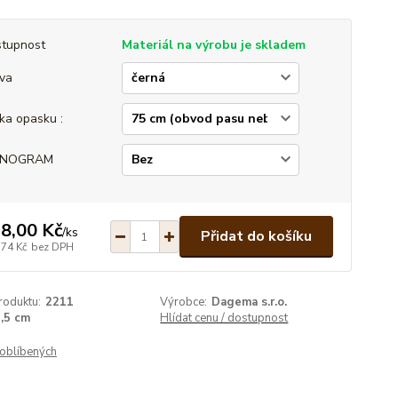
tupnost
Materiál na výrobu je skladem
va
ka opasku :
NOGRAM
8,00 Kč
/
ks
Přidat do košíku
,74 Kč
bez DPH
roduktu:
2211
Výrobce:
Dagema s.r.o.
,5 cm
Hlídat cenu / dostupnost
oblíbených