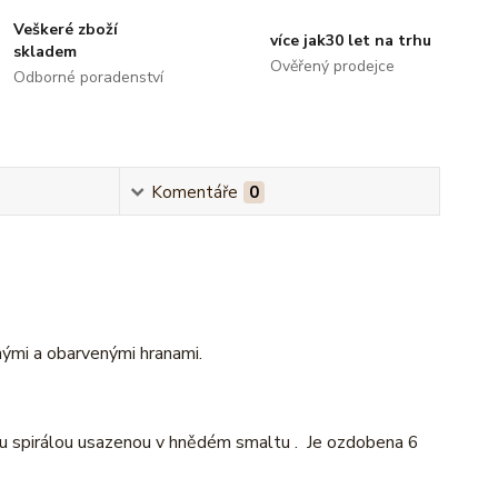
Veškeré zboží
více jak30 let na trhu
skladem
Ověřený prodejce
Odborné poradenství
Komentáře
0
nými a obarvenými hranami.
ou spirálou usazenou v hnědém smaltu . Je ozdobena 6