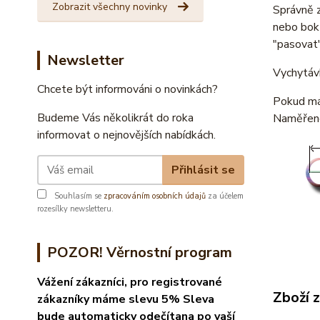
Zobrazit všechny novinky
Správně 
nebo bok
"pasovat"
Newsletter
Vychytávk
Chcete být informováni o novinkách?
Pokud mát
Budeme Vás několikrát do roka
Naměřeno
informovat o nejnovějších nabídkách.
Přihlásit se
Souhlasím se
zpracováním osobních údajů
za účelem
rozesílky newsletteru.
POZOR! Věrnostní program
Vážení zákazníci, pro registrované
Zboží 
zákazníky máme slevu 5% Sleva
bude automaticky odečítana po vaší