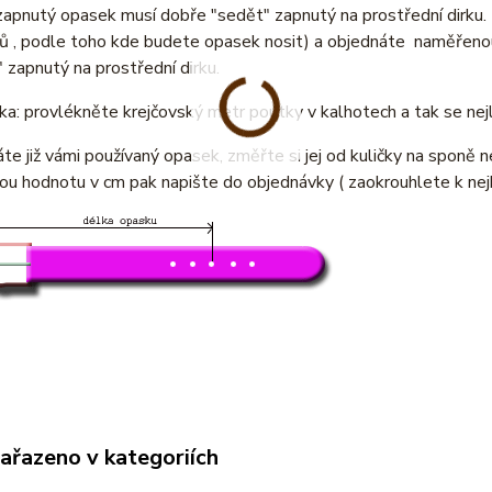
zapnutý opasek musí dobře "sedět" zapnutý na prostřední dirku
ů , podle toho kde budete opasek nosit) a objednáte naměřenou
 zapnutý na prostřední dirku.
a: provlékněte krejčovský metr poutky v kalhotech a tak se nej
e již vámi používaný opasek, změřte si jej od kuličky na sponě n
u hodnotu v cm pak napište do objednávky ( zaokrouhlete k nej
zařazeno v kategoriích