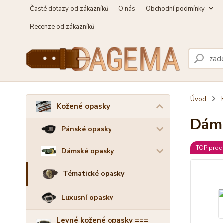
Časté dotazy od zákazníků
O nás
Obchodní podmínky
Recenze od zákazníků
Úvod
Kožené opasky
Dám
Pánské opasky
TOP prod
Dámské opasky
Tématické opasky
Luxusní opasky
Levné kožené opasky ===