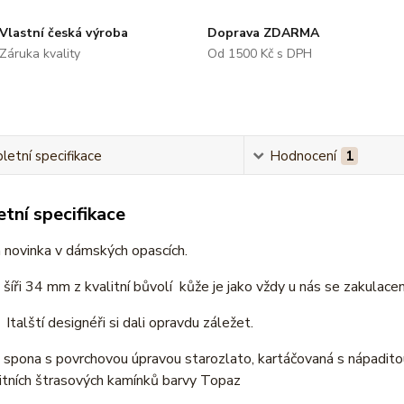
Vlastní česká výroba
Doprava ZDARMA
Záruka kvality
Od 1500 Kč s DPH
etní specifikace
Hodnocení
1
tní specifikace
 novinka v dámských opascích.
šíři 34 mm z kvalitní bůvolí kůže je jako vždy u nás se zakulace
 Italští designéři si dali opravdu záležet.
 spona s povrchovou úpravou starozlato, kartáčovaná s nápadit
itních štrasových kamínků barvy Topaz