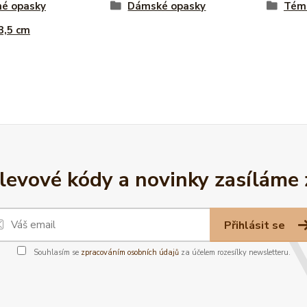
né opasky
Dámské opasky
Téma
 3,5 cm
slevové kódy a novinky zasíláme
Přihlásit se
Souhlasím se
zpracováním osobních údajů
za účelem rozesílky newsletteru.