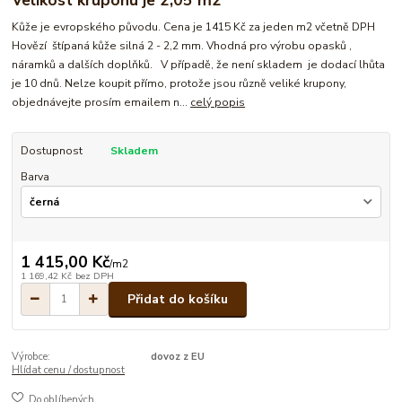
Kůže je evropského původu. Cena je 1415 Kč za jeden m2 včetně DPH
Hovězí štípaná kůže silná 2 - 2,2 mm. Vhodná pro výrobu opasků ,
náramků a dalších doplňků. V případě, že není skladem je dodací lhůta
je 10 dnů. Nelze koupit přímo, protože jsou různě veliké krupony,
objednávejte prosím emailem n...
celý popis
Dostupnost
Skladem
Barva
1 415,00 Kč
/
m2
1 169,42 Kč
bez DPH
Přidat do košíku
Výrobce:
dovoz z EU
Hlídat cenu / dostupnost
Do oblíbených