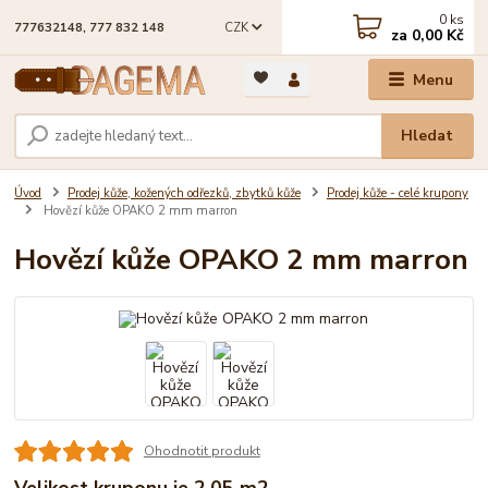
0
ks
CZK
777632148, 777 832 148
za
0,00 Kč
Menu
Hledat
Úvod
Prodej kůže, kožených odřezků, zbytků kůže
Prodej kůže - celé krupony
Hovězí kůže OPAKO 2 mm marron
Hovězí kůže OPAKO 2 mm marron
Ohodnotit produkt
Velikost kruponu je 2,05 m2