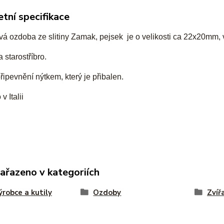
tní specifikace
vá ozdoba ze slitiny Zamak, pejsek je o velikosti ca 22x20mm,
 starostříbro.
ipevnění nýtkem, který je přibalen.
v Italii
zařazeno v kategoriích
ýrobce a kutily
Ozdoby
Zvíř