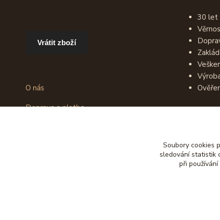
30 let
Věrno
Dopra
Vrátit zboží
Zaklád
Vešker
Výroba
O nás
Ověřen
Doprava a platba
Obchodní podmínky
Recenze zákazníků
Soubory cookies 
Jak vybrat opasek
sledování statisti
Užitečné informace
při používání