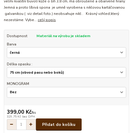
velmi kvalitní buvolí kůže o šíři 3,8 cm, má obroušené a obarvené hrany.
Jemná a proto líbivá spona je umně vyrobena s niklovou kartáčovanou
galvanikou ( viz detail foto.) neobsahuje nikl . Krásný vzhled,který
nezestárne. Vybe...
celý popis
Dostupnost
Materiál na výrobu je skladem
Barva
Délka opasku :
MONOGRAM
399,00 Kč
/
ks
329,75 Kč
bez DPH
Přidat do košíku