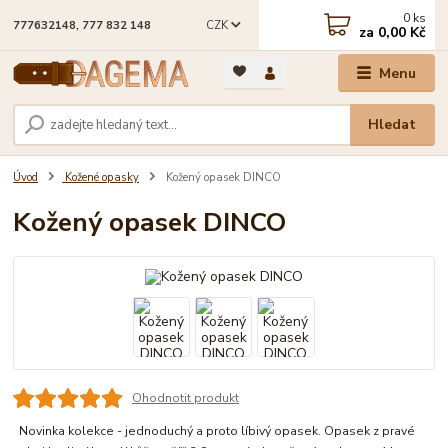
0
ks
CZK
777632148, 777 832 148
za
0,00 Kč
Menu
Hledat
Úvod
Kožené opasky
Kožený opasek DINCO
Kožený opasek DINCO
Ohodnotit produkt
Novinka kolekce - jednoduchý a proto líbivý opasek. Opasek z pravé