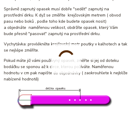
Správně zapnutý opasek musí dobře "sedět" zapnutý na
prostřední dirku. K dyž se změříte krejčovským metrem ( obvod
pasu nebo boků , podle toho kde budete opasek nosit)
a objednáte naměřenou velikost, obdržíte opasek, který Vám
bude přesně "pasovat" zapnutý na prostřední dirku.
Vychytávka: provlékněte krejčovský metr poutky v kalhotech a tak
se nejlépe změříte.
Pokud máte již vámi používyný opasek, změřte si jej od doteku
bodáčku se sponou až k dirce, kterou požíváte. Naměřenou
hodnotu v cm pak napište do objednávky ( zaokrouhlete k nejblíže
nabízené hodnotě)