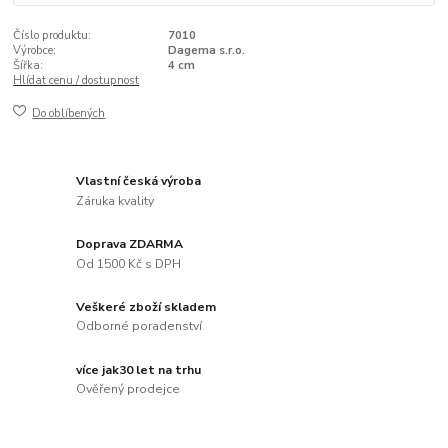
Číslo produktu:
7010
Výrobce:
Dagema s.r.o.
Šířka:
4 cm
Hlídat cenu / dostupnost
Do oblíbených
Vlastní česká výroba
Záruka kvality
Doprava ZDARMA
Od 1500 Kč s DPH
Veškeré zboží skladem
Odborné poradenství
více jak30 let na trhu
Ověřený prodejce