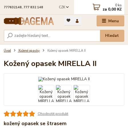
0
ks
CZK
777632148, 777 832 148
za
0,00 Kč
Menu
Hledat
Úvod
Kožené opasky
Kožený opasek MIRELLA II
Kožený opasek MIRELLA II
Ohodnotit produkt
kožený opasek se štrasem