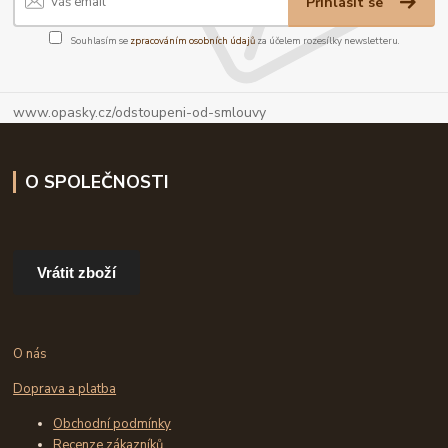
Přihlásit se
Souhlasím se
zpracováním osobních údajů
za účelem rozesílky newsletteru.
www.opasky.cz/odstoupeni-od-smlouvy
O SPOLEČNOSTI
Vrátit zboží
O nás
Doprava a platba
Obchodní podmínky
Recenze zákazníků