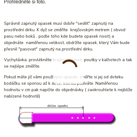
Prohlédněte si foto.
Správně zapnutý opasek musí dobře "sedět" zapnutý na
prostřední dirku. K dyž se změříte krejčovským metrem ( obvod
pasu nebo boků , podle toho kde budete opasek nosit) a
objednáte naměřenou velikost, obdržíte opasek, který Vám bude
přesně "pasovat" zapnutý na prostřední dirku.
Vychytávka: provlékněte krejčovský metr poutky v kalhotech a tak
se nejlépe změříte.
Pokud máte již vámi používyný opasek, změřte si jej od doteku
bodáčku se sponou až k dirce, kterou požíváte. Naměřenou
hodnotu v cm pak napište do objednávky ( zaokrouhlete k nejblíže
nabízené hodnotě)