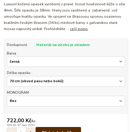
Luxusní kožený opasek vyrobený z pravé lícové hovězinové kůže o síle
4mm. Šíře opasku je 38mm. Hrany jsou zaoblené a zabarvené, což
umocňuje kvalitu opasku. Ve spojení se štrasovou sponou osazenou
kvalitním českým štrasem (34 ks) medové barvy, s galvanikou stará
mosaz naprostý unikát. Prohlédněte ...
celý popis
Dostupnost
Materiál na výrobu je skladem
Barva
Délka opasku :
MONOGRAM
722,00 Kč
/
ks
596,69 Kč
bez DPH