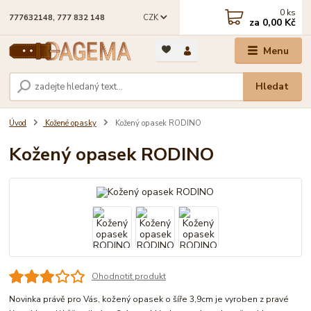
0
ks
CZK
777632148, 777 832 148
za
0,00 Kč
Menu
Hledat
Úvod
Kožené opasky
Kožený opasek RODINO
Kožený opasek RODINO
Ohodnotit produkt
Novinka právě pro Vás, kožený opasek o šíře 3,9cm je vyroben z pravé