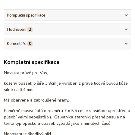
Kompletní specifikace
Hodnocení
2
Komentáře
0
Kompletní specifikace
Novinka právě pro Vás,
kožený opasek o šíře 3,9cm je vyroben z pravé lícové buvolí kůže
silné ca 3,4 mm.
Má obarvené a zabroušené hrany.
Poměrně masivní litá o rozměru 7 x 5,5 cm je s osičkou uprostřed a
působí velmi sebejistě :-). Galvanika staronikl přesně pasuje na
tento typ opasku a opasek vypadá jako z minulých časů.
Neobsahuje škodlivý nikl.