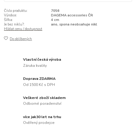
Číslo produktu:
7056
Výrobce:
DAGEMA accessories ČR
Šířka:
4 cm
Je bez niklu?:
ano, spona neobsahuje nikl
Hlídat cenu / dostupnost
Do oblíbených
Vlastní česká výroba
Záruka kvality
Doprava ZDARMA
Od 1500 Kč s DPH
Veškeré zboží skladem
Odborné poradenství
více jak30 let na trhu
Ověřený prodejce