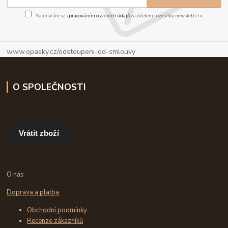
Souhlasím se
zpracováním osobních údajů
za účelem rozesílky newsletteru.
www.opasky.cz/odstoupeni-od-smlouvy
O SPOLEČNOSTI
Vrátit zboží
O nás
Doprava a platba
Obchodní podmínky
Recenze zákazníků