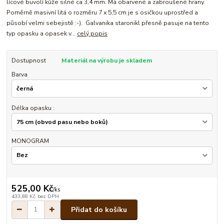
lícové buvolí kůže silné ca 3,4 mm. Má obarvené a zabroušené hrany.
Poměrně masivní litá o rozměru 7 x 5,5 cm je s osičkou uprostřed a
působí velmi sebejistě :-). Galvanika staronikl přesně pasuje na tento
typ opasku a opasek v...
celý popis
Dostupnost
Materiál na výrobu je skladem
Barva
Délka opasku :
MONOGRAM
525,00 Kč
/
ks
433,88 Kč
bez DPH
Přidat do košíku