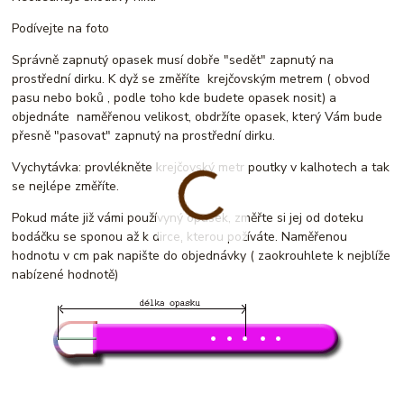
Podívejte na foto
Správně zapnutý opasek musí dobře "sedět" zapnutý na
prostřední dirku. K dyž se změříte krejčovským metrem ( obvod
pasu nebo boků , podle toho kde budete opasek nosit) a
objednáte naměřenou velikost, obdržíte opasek, který Vám bude
přesně "pasovat" zapnutý na prostřední dirku.
Vychytávka: provlékněte krejčovský metr poutky v kalhotech a tak
se nejlépe změříte.
Pokud máte již vámi používyný opasek, změřte si jej od doteku
bodáčku se sponou až k dirce, kterou požíváte. Naměřenou
hodnotu v cm pak napište do objednávky ( zaokrouhlete k nejblíže
nabízené hodnotě)