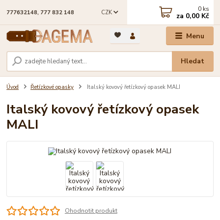
0
ks
CZK
777632148, 777 832 148
za
0,00 Kč
Menu
Hledat
Úvod
Řetízkové opasky
Italský kovový řetízkový opasek MALI
Italský kovový řetízkový opasek
MALI
Ohodnotit produkt