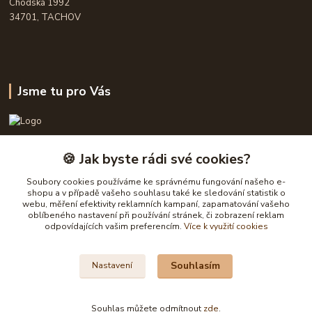
Chodská 1992
34701, TACHOV
Jsme tu pro Vás
OPASKY.cz
🍪 Jak byste rádi své cookies?
Frühauf Emanuel, Havelková Dagmar
Soubory cookies používáme ke správnému fungování našeho e-
777632148, 777 832 148
shopu a v případě vašeho souhlasu také ke sledování statistik o
webu, měření efektivity reklamních kampaní, zapamatování vašeho
oblíbeného nastavení při používání stránek, či zobrazení reklam
obchod@opasky.cz
odpovídajících vašim preferencím.
Více k využití cookies
Souhlasím
Nastavení
Souhlas můžete odmítnout
zde
.