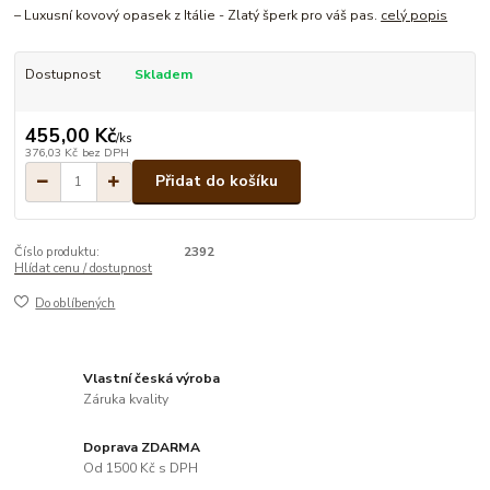
– Luxusní kovový opasek z Itálie - Zlatý šperk pro váš pas.
celý popis
Dostupnost
Skladem
455,00 Kč
/
ks
376,03 Kč
bez DPH
Přidat do košíku
Číslo produktu:
2392
Hlídat cenu / dostupnost
Do oblíbených
Vlastní česká výroba
Záruka kvality
Doprava ZDARMA
Od 1500 Kč s DPH