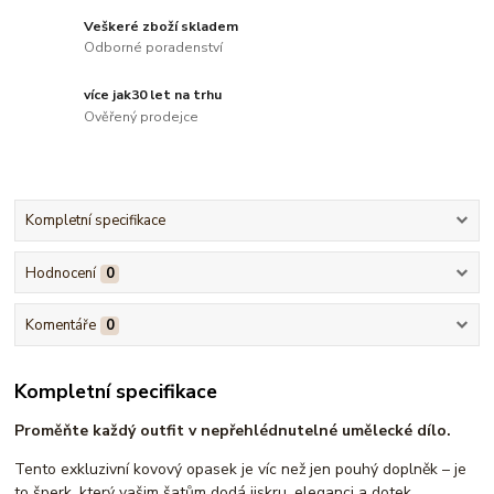
Veškeré zboží skladem
Odborné poradenství
více jak30 let na trhu
Ověřený prodejce
Kompletní specifikace
Hodnocení
0
Komentáře
0
Kompletní specifikace
Proměňte každý outfit v nepřehlédnutelné umělecké dílo.
Tento exkluzivní kovový opasek je víc než jen pouhý doplněk – je
to šperk, který vašim šatům dodá jiskru, eleganci a dotek