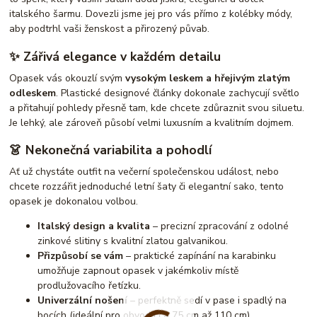
italského šarmu. Dovezli jsme jej pro vás přímo z kolébky módy,
aby podtrhl vaši ženskost a přirozený půvab.
✨ Zářivá elegance v každém detailu
Opasek vás okouzlí svým
vysokým leskem a hřejivým zlatým
odleskem
. Plastické designové články dokonale zachycují světlo
a přitahují pohledy přesně tam, kde chcete zdůraznit svou siluetu.
Je lehký, ale zároveň působí velmi luxusním a kvalitním dojmem.
👗 Nekonečná variabilita a pohodlí
Ať už chystáte outfit na večerní společenskou událost, nebo
chcete rozzářit jednoduché letní šaty či elegantní sako, tento
opasek je dokonalou volbou.
Italský design a kvalita
– precizní zpracování z odolné
zinkové slitiny s kvalitní zlatou galvanikou.
Přizpůsobí se vám
– praktické zapínání na karabinku
umožňuje zapnout opasek v jakémkoliv místě
prodlužovacího řetízku.
Univerzální nošení
– perfektně sedí v pase i spadlý na
bocích (ideální pro obvod cca 75 cm až 110 cm).