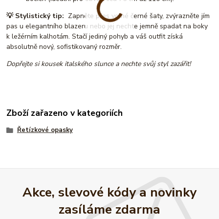
💡 Stylistický tip:
Zapněte přes volné černé šaty, zvýrazněte jím
pas u elegantního blazeru nebo jej nechte jemně spadat na boky
k ležérním kalhotám. Stačí jediný pohyb a váš outfit získá
absolutně nový, sofistikovaný rozměr.
Dopřejte si kousek italského slunce a nechte svůj styl zazářit!
Zboží zařazeno v kategoriích
Řetízkové opasky
Akce, slevové kódy a novinky
zasíláme zdarma