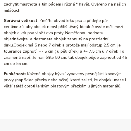
zachytit mastnota a tím pádem i různá " havěť. Ověřeno na našich
miláčcích
Správná velikost
: Změřte obvod krku psa a přidejte pár
centimetrů, aby obojek nebyl příliš těsný. Ideálně byste měli mezi
obojek a krk psa vložit dva prsty. Naměřenou hodnotu
objednávejte a dostanete obojek zapnutý na prostřední
dírku.Obojek má 5 nebo 7 dírek a protože mají odstup 2,5 cm, je
tolerance zapnutí +- 5 cm ( u pěti dírek) a +- 7,5 cm u 7 dírek To
znamená např, že naměříte 50 cm, tak obojek půjde zapnout od 45
cm do 55 cm.
Funkčnost:
Kožené obojky bývají vybaveny pevnějšími kovovými
prvky (například přezky nebo očka), které zajistí, že obojek unese i
větší zátěž oproti lehkým plastovým přezkám u jiných materiálů.