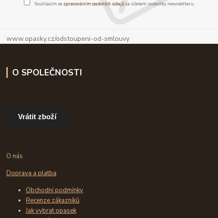
Souhlasím se
zpracováním osobních údajů
za účelem rozesílky newsletteru.
www.opasky.cz/odstoupeni-od-smlouvy
O SPOLEČNOSTI
Vrátit zboží
O nás
Doprava a platba
Obchodní podmínky
Recenze zákazníků
Jak vybrat opasek