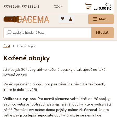
0
ks
CZK
777632148, 777 832 148
za
0,00 Kč
Menu
Hledat
Úvod
Kožené obojky
Kožené obojky
Již více jak 20 let vyrábíme kožené opasky a tak úproč ne také
kožené obojky.
Výběr správného obojku pro psa závisí na několika faktorech,
které je dobré zvážit:
Velikost a typ psa
: Pro menší plemena volte lehčí a užší obojky,
zatímco větší psi potřebují pevnější a širší obojky, které vydrží větší
zátěž. Protože i my máme doma pejsky, máme zkušenosti, že pro
velké psy jsou lepší nepodšité obojky, protože se nemá kde