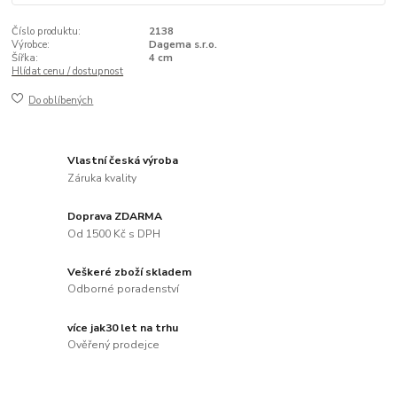
Číslo produktu:
2138
Výrobce:
Dagema s.r.o.
Šířka:
4 cm
Hlídat cenu / dostupnost
Do oblíbených
Vlastní česká výroba
Záruka kvality
Doprava ZDARMA
Od 1500 Kč s DPH
Veškeré zboží skladem
Odborné poradenství
více jak30 let na trhu
Ověřený prodejce