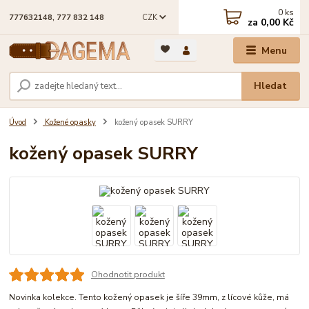
0
ks
CZK
777632148, 777 832 148
za
0,00 Kč
Menu
Hledat
Úvod
Kožené opasky
kožený opasek SURRY
kožený opasek SURRY
Ohodnotit produkt
Novinka kolekce. Tento kožený opasek je šíře 39mm, z lícové kůže, má