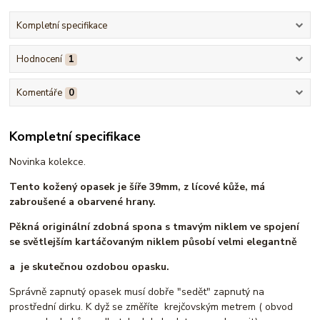
Kompletní specifikace
Hodnocení
1
Komentáře
0
Kompletní specifikace
Novinka kolekce.
Tento kožený opasek je šíře 39mm, z lícové kůže, má
zabroušené a obarvené hrany.
Pěkná originální zdobná spona s tmavým niklem ve spojení
se světlejším kartáčovaným niklem působí velmi elegantně
a je skutečnou ozdobou opasku.
Správně zapnutý opasek musí dobře "sedět" zapnutý na
prostřední dirku. K dyž se změříte krejčovským metrem ( obvod