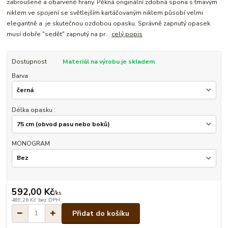
zabroušené a obarvené hrany. Pěkná originální zdobná spona s tmavým
niklem ve spojení se světlejším kartáčovaným niklem působí velmi
elegantně a je skutečnou ozdobou opasku. Správně zapnutý opasek
musí dobře "sedět" zapnutý na pr...
celý popis
Dostupnost
Materiál na výrobu je skladem
Barva
Délka opasku :
MONOGRAM
592,00 Kč
/
ks
489,26 Kč
bez DPH
Přidat do košíku