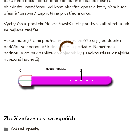
pasu nebo boků , podle toho kde budete opasek nosit) a
objednáte naměřenou velikost, obdržíte opasek, který Vám bude
přesně "pasovat" zapnutý na prostřední dirku.
Vychytávka: provlékněte krejčovský metr poutky v kalhotech a tak
se nejlépe změříte.
Pokud máte již vámi používaný opasek, změřte si jej od doteku
bodáčku se sponou až k dirce, kterou požíváte. Naměřenou
hodnotu v cm pak napište do objednávky ( zaokrouhlete k nejblíže
nabízené hodnotě)
Zboží zařazeno v kategoriích
Kožené opasky