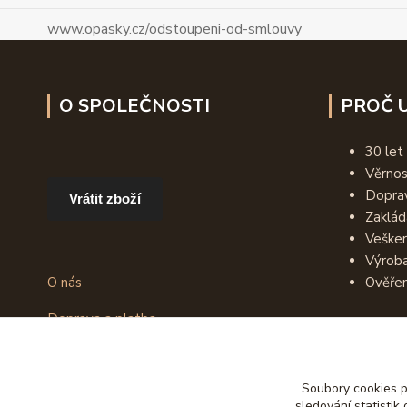
www.opasky.cz/odstoupeni-od-smlouvy
O SPOLEČNOSTI
PROČ U
30 let
Věrno
Dopra
Vrátit zboží
Zaklád
Vešker
Výroba
O nás
Ověřen
Doprava a platba
Obchodní podmínky
Recenze zákazníků
Soubory cookies 
Jak vybrat opasek
sledování statisti