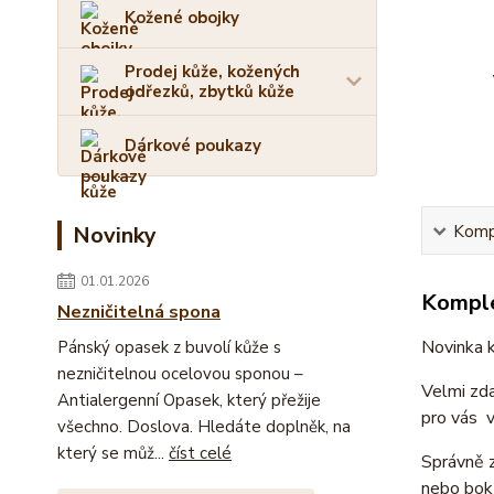
Kožené obojky
Prodej kůže, kožených
odřezků, zbytků kůže
Dárkové poukazy
Kompl
Novinky
01.01.2026
Komple
Nezničitelná spona
Novinka k
Pánský opasek z buvolí kůže s
nezničitelnou ocelovou sponou –
Velmi zda
Antialergenní Opasek, který přežije
pro vás 
všechno. Doslova. Hledáte doplněk, na
který se můž...
číst celé
Správně 
nebo bok