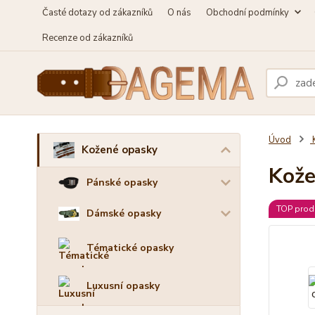
Časté dotazy od zákazníků
O nás
Obchodní podmínky
Recenze od zákazníků
Úvod
Kožené opasky
Kože
Pánské opasky
TOP prod
Dámské opasky
Tématické opasky
Luxusní opasky