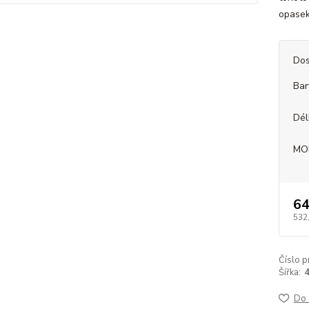
opasek
Dos
Bar
Dél
MO
64
532
Číslo p
Šířka:
Do 