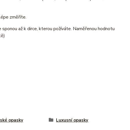
lépe změříte.
e sponou až k dirce, kterou požíváte. Naměřenou hodnotu
tě)
ské opasky
Luxusní opasky