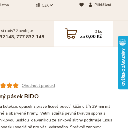
latba
Přihlášení
CZK
 si rady? Zavolejte.
0
ks
za
0,00 Kč
32148, 777 832 148
Ohodnotit produkt
ný pásek BIDO
a kolekce, opasek z pravé lícové buvolí kůže o šíři 39 mm má
né a obarvené hrany. Velmi zdařilá pevná kvalitní spona s
niklovou lesklou galvanikou ze zinkové slitiny podtrhuje luxus
 opasku speciálně pro vás vybraného. Správně zapnutý