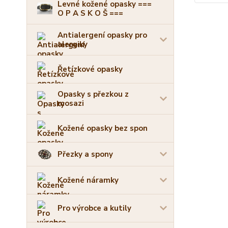
Levné kožené opasky ===
O P A S K O Š ===
Antialergení opasky pro
alergiky
Řetízkové opasky
Opasky s přezkou z
mosazi
Kožené opasky bez spon
Přezky a spony
Kožené náramky
Pro výrobce a kutily