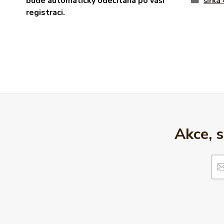
bude automaticky odečítana po vaší
šířka
registraci.
Akce, 