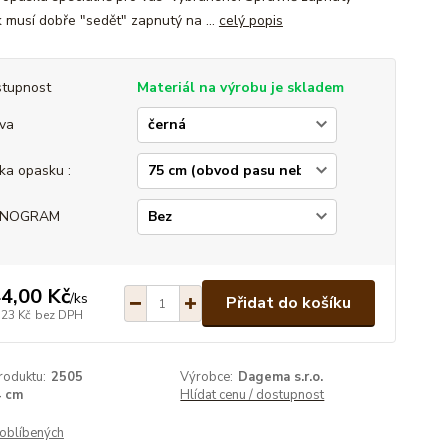
 musí dobře "sedět" zapnutý na ...
celý popis
tupnost
Materiál na výrobu je skladem
va
ka opasku :
NOGRAM
4,00 Kč
/
ks
Přidat do košíku
,23 Kč
bez DPH
roduktu:
2505
Výrobce:
Dagema s.r.o.
4 cm
Hlídat cenu / dostupnost
oblíbených