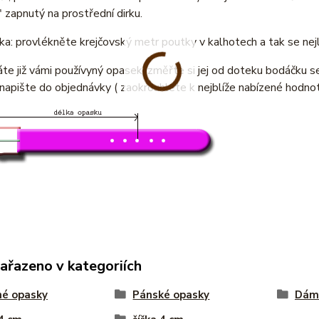
 zapnutý na prostřední dirku.
a: provlékněte krejčovský metr poutky v kalhotech a tak se nej
e již vámi používyný opasek, změřte si jej od doteku bodáčku s
napište do objednávky ( zaokrouhlete k nejblíže nabízené hodno
zařazeno v kategoriích
né opasky
Pánské opasky
Dám