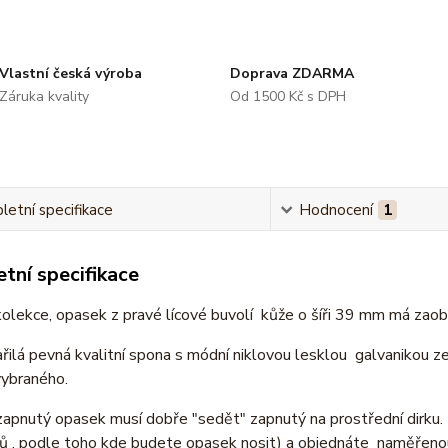
Vlastní česká výroba
Doprava ZDARMA
Záruka kvality
Od 1500 Kč s DPH
etní specifikace
Hodnocení
1
tní specifikace
olekce, opasek z pravé lícové buvolí kůže o šíři 39 mm má zaob
řilá pevná kvalitní spona s módní niklovou lesklou galvanikou ze
vybraného.
zapnutý opasek musí dobře "sedět" zapnutý na prostřední dirku
ů , podle toho kde budete opasek nosit) a objednáte naměřenou