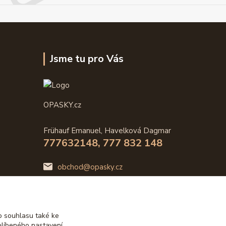
Jsme tu pro Vás
OPASKY.cz
Frühauf Emanuel, Havelková Dagmar
777632148, 777 832 148
obchod@opasky.cz
 souhlasu také ke
blíbeného nastavení