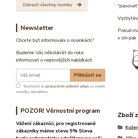
Zobrazit všechny novinky
"pasovat"
Vychytávk
Newsletter
Pokud mát
v cm pak 
Chcete být informováni o novinkách?
Budeme Vás několikrát do roka
informovat o nejnovějších nabídkách.
Přihlásit se
Souhlasím se
zpracováním osobních údajů
za účelem
rozesílky newsletteru.
POZOR! Věrnostní program
Zboží 
Vážení zákazníci, pro registrované
Kože
zákazníky máme slevu 5% Sleva