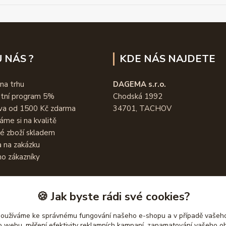
 NÁS ?
KDE NÁS NAJDETE
 na trhu
DAGEMA s.r.o.
stní program 5%
Chodská 1992
va od 1500 Kč zdarma
34701, TACHOV
áme si na kvalitě
é zboží skladem
 na zakázku
o zákazníky
🍪 Jak byste rádi své cookies?
používáme ke správnému fungování našeho e-shopu a v případě vašeho
k o webu, měření efektivity reklamních kampaní, zapamatování vašeho o