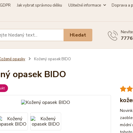
GDPR
Jak vybrat správnou délku
Užitečné informace
Doprava a p
Nevíte
Hledat
7776
Kožené opasky
Kožený opasek BIDO
ný opasek BIDO
ukt
kože
Novink
zaoble
módní 
tohoto