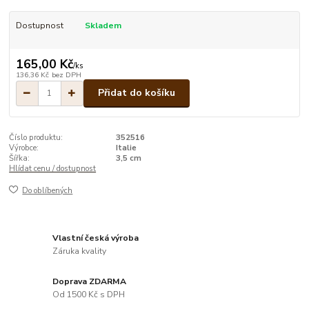
Dostupnost
Skladem
165,00 Kč
/
ks
136,36 Kč
bez DPH
Přidat do košíku
Číslo produktu:
352516
Výrobce:
Italie
Šířka:
3,5 cm
Hlídat cenu / dostupnost
Do oblíbených
Vlastní česká výroba
Záruka kvality
Doprava ZDARMA
Od 1500 Kč s DPH