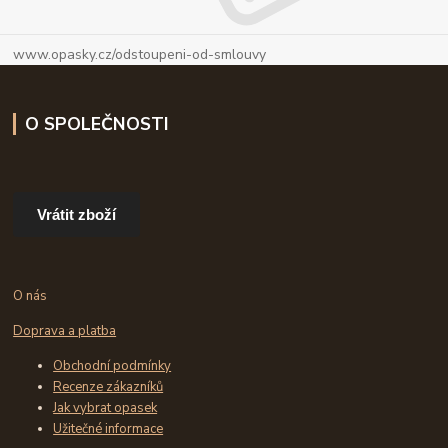
www.opasky.cz/odstoupeni-od-smlouvy
O SPOLEČNOSTI
Vrátit zboží
O nás
Doprava a platba
Obchodní podmínky
Recenze zákazníků
Jak vybrat opasek
Užitečné informace