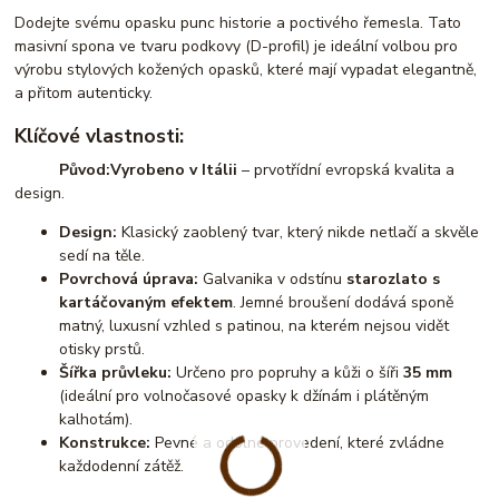
Dodejte svému opasku punc historie a poctivého řemesla. Tato
masivní spona ve tvaru podkovy (D-profil) je ideální volbou pro
výrobu stylových kožených opasků, které mají vypadat elegantně,
a přitom autenticky.
Klíčové vlastnosti:
Původ:
Vyrobeno v Itálii
– prvotřídní evropská kvalita a
design.
Design:
Klasický zaoblený tvar, který nikde netlačí a skvěle
sedí na těle.
Povrchová úprava:
Galvanika v odstínu
starozlato s
kartáčovaným efektem
. Jemné broušení dodává sponě
matný, luxusní vzhled s patinou, na kterém nejsou vidět
otisky prstů.
Šířka průvleku:
Určeno pro popruhy a kůži o šíři
35 mm
(ideální pro volnočasové opasky k džínám i plátěným
kalhotám).
Konstrukce:
Pevné a odolné provedení, které zvládne
každodenní zátěž.