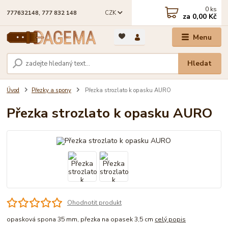
0
ks
CZK
777632148, 777 832 148
za
0,00 Kč
Menu
Hledat
Úvod
Přezky a spony
Přezka strozlato k opasku AURO
Přezka strozlato k opasku AURO
Ohodnotit produkt
opasková spona 35 mm, přezka na opasek 3,5 cm
celý popis