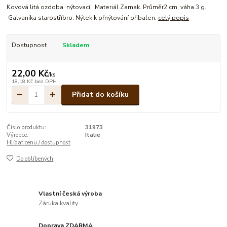
Kovová litá ozdoba nýtovací. Materiál Zamak. Průměr2 cm, váha 3 g.
Galvanika starostříbro. Nýtek k přnýtování přibalen.
celý popis
Dostupnost
Skladem
22,00 Kč
/
ks
18,18 Kč
bez DPH
Přidat do košíku
Číslo produktu:
31973
Výrobce:
Italie
Hlídat cenu / dostupnost
Do oblíbených
Vlastní česká výroba
Záruka kvality
Doprava ZDARMA