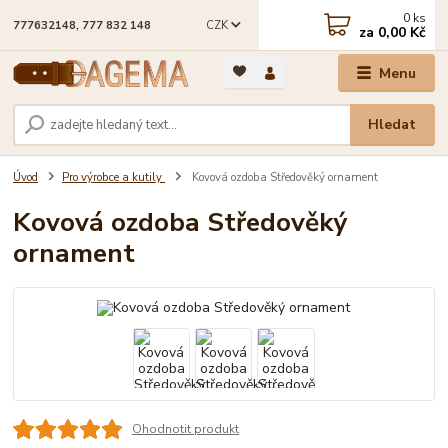
0
ks
CZK
777632148, 777 832 148
za
0,00 Kč
Menu
Hledat
Úvod
Pro výrobce a kutily
Kovová ozdoba Středověký ornament
Kovová ozdoba Středověký
ornament
Ohodnotit produkt