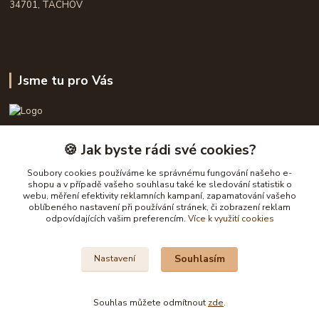
34701, TACHOV
Jsme tu pro Vás
OPASKY.cz
🍪 Jak byste rádi své cookies?
Frühauf Emanuel, Havelková Dagmar
Soubory cookies používáme ke správnému fungování našeho e-
777632148, 777 832 148
shopu a v případě vašeho souhlasu také ke sledování statistik o
webu, měření efektivity reklamních kampaní, zapamatování vašeho
oblíbeného nastavení při používání stránek, či zobrazení reklam
obchod@opasky.cz
odpovídajících vašim preferencím.
Více k využití cookies
Souhlasím
Nastavení
Souhlas můžete odmítnout
zde
.
Vytvořeno na
Eshop-rychle.cz