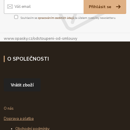
Přihlásit se
Souhlasím se
zpracováním osobních údajů
za účelem rozesílky newsletteru.
www.opasky.cz/odstoupeni-od-smlouvy
O SPOLEČNOSTI
Vrátit zboží
O nás
Doprava a platba
Obchodní podmínky