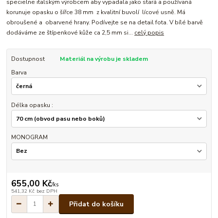
specielne italským výrobcem aby vypadala jako stará a používaná
korunuje opasku o šířce 38 mm z kvalitní buvolí lícové usně. Má
obroušené a obarvené hrany. Podívejte se na detail fota. V bílé barvě
dodáváme ze štípenkové kůže ca 2,5 mm si...
celý popis
Dostupnost
Materiál na výrobu je skladem
Barva
Délka opasku :
MONOGRAM
655,00 Kč
/
ks
541,32 Kč
bez DPH
Přidat do košíku