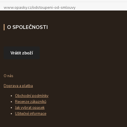
www.opasky.cz/odstoupeni-od-smlouvy
O SPOLEČNOSTI
Vrátit zboží
O nás
Doprava a platba
Obchodní podmínky
Recenze zákazníků
Jak vybrat opasek
Užitečné informace