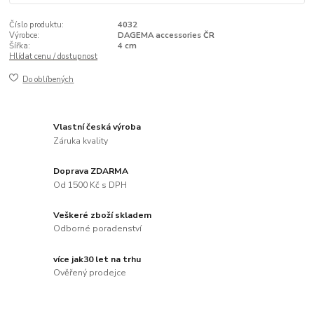
Číslo produktu:
4032
Výrobce:
DAGEMA accessories ČR
Šířka:
4 cm
Hlídat cenu / dostupnost
Do oblíbených
Vlastní česká výroba
Záruka kvality
Doprava ZDARMA
Od 1500 Kč s DPH
Veškeré zboží skladem
Odborné poradenství
více jak30 let na trhu
Ověřený prodejce