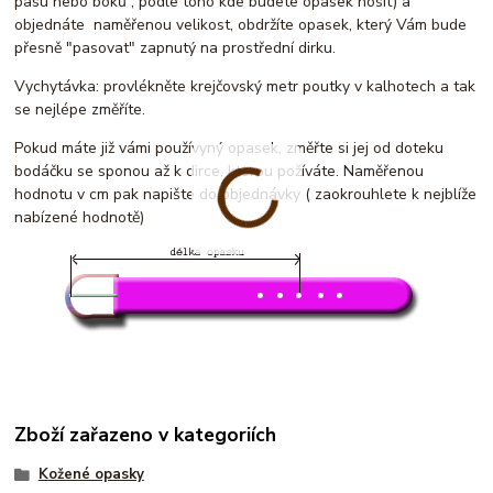
pasu nebo boků , podle toho kde budete opasek nosit) a
objednáte naměřenou velikost, obdržíte opasek, který Vám bude
přesně "pasovat" zapnutý na prostřední dirku.
Vychytávka: provlékněte krejčovský metr poutky v kalhotech a tak
se nejlépe změříte.
Pokud máte již vámi používyný opasek, změřte si jej od doteku
bodáčku se sponou až k dirce, kterou požíváte. Naměřenou
hodnotu v cm pak napište do objednávky ( zaokrouhlete k nejblíže
nabízené hodnotě)
Zboží zařazeno v kategoriích
Kožené opasky