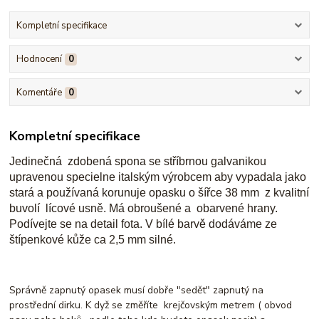
Kompletní specifikace
Hodnocení
0
Komentáře
0
Kompletní specifikace
Jedinečná zdobená spona se stříbrnou galvanikou
upravenou specielne italským výrobcem aby vypadala jako
stará a používaná korunuje opasku
o šířce 38 mm z kvalitní
buvolí lícové usně. Má obroušené a obarvené hrany.
Podívejte se na detail fota. V bílé barvě dodáváme ze
štípenkové kůže ca 2,5 mm silné.
Správně zapnutý opasek musí dobře "sedět" zapnutý na
prostřední dirku. K dyž se změříte krejčovským metrem ( obvod