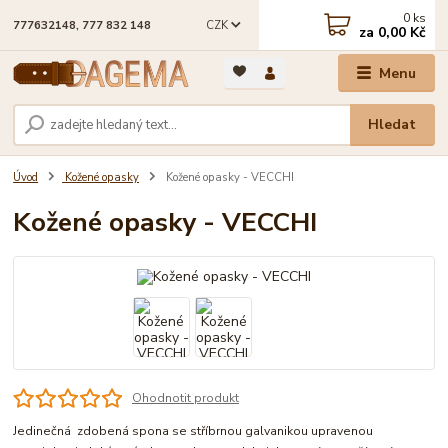
0
ks
CZK
777632148, 777 832 148
za
0,00 Kč
Menu
Hledat
Úvod
Kožené opasky
Kožené opasky - VECCHI
Kožené opasky - VECCHI
Ohodnotit produkt
Jedinečná zdobená spona se stříbrnou galvanikou upravenou