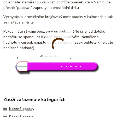
objednáte naměřenou velikost, obdržíte opasek, který Vám bude
přesně "pasovat" zapnutý na prostřední dirku.
Vychytávka: provlékněte krejčovský metr poutky v kalhotech a tak
se nejlépe změříte.
Pokud máte již vámi používyný opasek, změřte si jej od doteku
bodáčku se sponou až k dirce, kterou požíváte. Naměřenou
hodnotu v cm pak napište do objednávky ( zaokrouhlete k nejblíže
nabízené hodnotě)
Zboží zařazeno v kategoriích
Kožené opasky