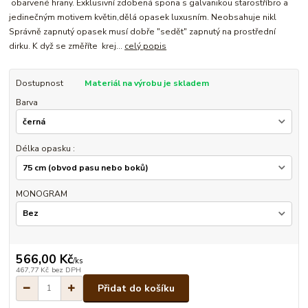
obarvené hrany. Exklusivní zdobená spona s galvanikou starostříbro a
jedinečným motivem květin,dělá opasek luxusním. Neobsahuje nikl
Správně zapnutý opasek musí dobře "sedět" zapnutý na prostřední
dirku. K dyž se změříte krej...
celý popis
Dostupnost
Materiál na výrobu je skladem
Barva
Délka opasku :
MONOGRAM
566,00 Kč
/
ks
467,77 Kč
bez DPH
Přidat do košíku