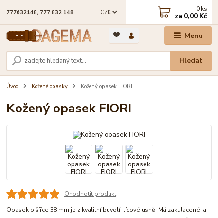
0
ks
CZK
777632148, 777 832 148
za
0,00 Kč
Menu
Hledat
Úvod
Kožené opasky
Kožený opasek FIORI
Kožený opasek FIORI
Ohodnotit produkt
Opasek o šířce 38 mm je z kvalitní buvolí lícové usně. Má zakulacené a