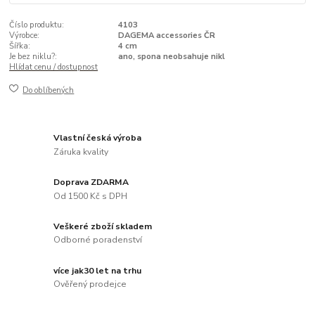
Číslo produktu:
4103
Výrobce:
DAGEMA accessories ČR
Šířka:
4 cm
Je bez niklu?:
ano, spona neobsahuje nikl
Hlídat cenu / dostupnost
Do oblíbených
Vlastní česká výroba
Záruka kvality
Doprava ZDARMA
Od 1500 Kč s DPH
Veškeré zboží skladem
Odborné poradenství
více jak30 let na trhu
Ověřený prodejce