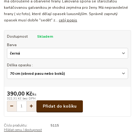
má obroušené a obarvené hrany. Lakovaná spona se starozlatou
kartáčovanou galvanikou je vhodná zejména pro ženy. Má nepravidelné
hrany ( viz foto), které dělají opasek luxusnějším. Správně zapnutý
opasek musí dobře "sedět" z...
celý popis
Dostupnost
Skladem
Barva
Délka opasku :
390,00 Kč
/
ks
322,31 Kč
bez DPH
Přidat do košíku
Číslo produktu:
5115
Hlídat cenu / dostupnost