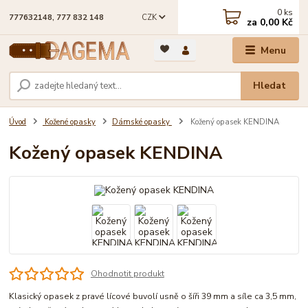
0
ks
CZK
777632148, 777 832 148
za
0,00 Kč
Menu
Hledat
Úvod
Kožené opasky
Dámské opasky
Kožený opasek KENDINA
Kožený opasek KENDINA
Ohodnotit produkt
Klasický opasek z pravé lícové buvolí usně o šíři 39 mm a síle ca 3,5 mm,