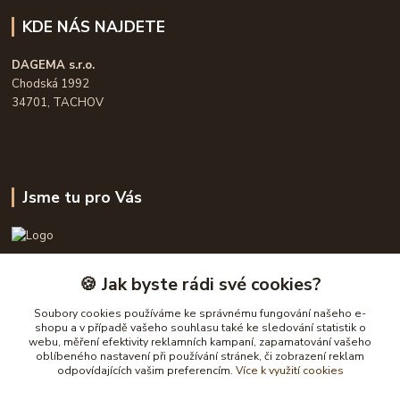
KDE NÁS NAJDETE
DAGEMA s.r.o.
Chodská 1992
34701, TACHOV
Jsme tu pro Vás
OPASKY.cz
🍪 Jak byste rádi své cookies?
Frühauf Emanuel, Havelková Dagmar
Soubory cookies používáme ke správnému fungování našeho e-
777632148, 777 832 148
shopu a v případě vašeho souhlasu také ke sledování statistik o
webu, měření efektivity reklamních kampaní, zapamatování vašeho
oblíbeného nastavení při používání stránek, či zobrazení reklam
obchod@opasky.cz
odpovídajících vašim preferencím.
Více k využití cookies