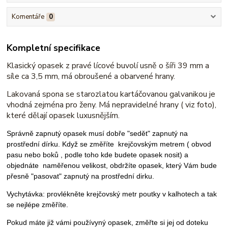
Komentáře
0
Kompletní specifikace
Klasický opasek z pravé lícové buvolí usně o šíři 39 mm a
síle ca 3,5 mm, má obroušené a obarvené hrany.
Lakovaná spona se starozlatou kartáčovanou galvanikou je
vhodná zejména pro ženy. Má nepravidelné hrany ( viz foto),
které dělají opasek luxusnějším.
Správně zapnutý opasek musí dobře "sedět" zapnutý na
prostřední dírku. Když se změříte krejčovským metrem ( obvod
pasu nebo boků , podle toho kde budete opasek nosit) a
objednáte naměřenou velikost, obdržíte opasek, který Vám bude
přesně "pasovat" zapnutý na prostřední dirku.
Vychytávka: provlékněte krejčovský metr poutky v kalhotech a tak
se nejlépe změříte.
Pokud máte již vámi používyný opasek, změřte si jej od doteku