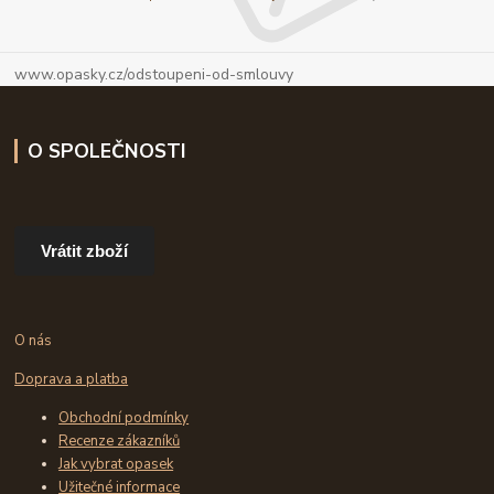
www.opasky.cz/odstoupeni-od-smlouvy
O SPOLEČNOSTI
Vrátit zboží
O nás
Doprava a platba
Obchodní podmínky
Recenze zákazníků
Jak vybrat opasek
Užitečné informace