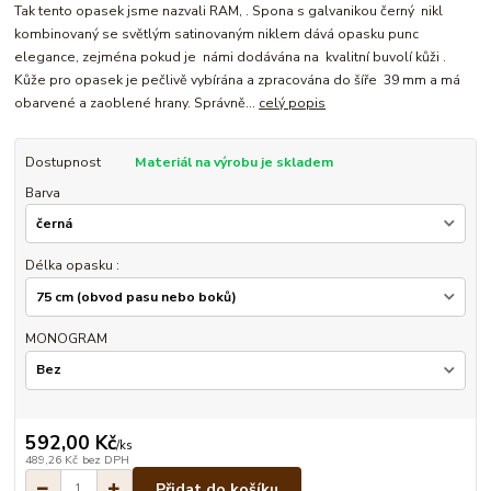
Tak tento opasek jsme nazvali RAM, . Spona s galvanikou černý nikl
kombinovaný se světlým satinovaným niklem dává opasku punc
elegance, zejména pokud je námi dodávána na kvalitní buvolí kůži .
Kůže pro opasek je pečlivě vybírána a zpracována do šíře 39 mm a má
obarvené a zaoblené hrany. Správně...
celý popis
Dostupnost
Materiál na výrobu je skladem
Barva
Délka opasku :
MONOGRAM
592,00 Kč
/
ks
489,26 Kč
bez DPH
Přidat do košíku