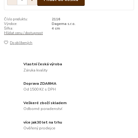
Číslo produktu:
2116
Výrobce:
Dagema s.r.o.
Šířka:
4 cm
Hlídat cenu / dostupnost
Do oblíbených
Vlastní česká výroba
Záruka kvality
Doprava ZDARMA
Od 1500 Kč s DPH
Veškeré zboží skladem
Odborné poradenství
více jak30 let na trhu
Ověřený prodejce