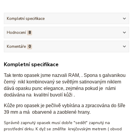
Kompletní specifikace
Hodnocení
8
Komentáře
0
Kompletní specifikace
Tak tento opasek jsme nazvali RAM, . Spona s galvanikou
černý nikl kombinovaný se světlým satinovaným niklem
dává opasku punc elegance, zejména pokud je námi
dodávána na kvalitní buvolí kůži .
Kůže pro opasek je pečlivě vybírána a zpracována do šíře
39 mm a má obarvené a zaoblené hrany.
Správně zapnutý opasek musí dobře "sedět" zapnutý na
prostřední dirku. K dyž se změříte krejčovským metrem ( obvod