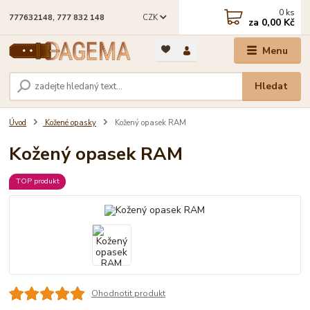
0
ks
CZK
777632148, 777 832 148
za
0,00 Kč
Menu
Hledat
Úvod
Kožené opasky
Kožený opasek RAM
Kožený opasek RAM
TOP produkt
Ohodnotit produkt