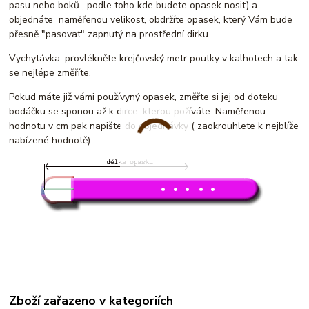
pasu nebo boků , podle toho kde budete opasek nosit) a
objednáte naměřenou velikost, obdržíte opasek, který Vám bude
přesně "pasovat" zapnutý na prostřední dirku.
Vychytávka: provlékněte krejčovský metr poutky v kalhotech a tak
se nejlépe změříte.
Pokud máte již vámi používyný opasek, změřte si jej od doteku
bodáčku se sponou až k dirce, kterou požíváte. Naměřenou
hodnotu v cm pak napište do objednávky ( zaokrouhlete k nejblíže
nabízené hodnotě)
Zboží zařazeno v kategoriích