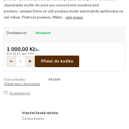
objednávky vložte do pole pro slevový kód uvedený kód
poukazu: xxxxxxx Sleva ve výši poukazu bude automaticky aplikována na
váš nákup. Platnost poukazu: Mějte...
celý popis
Dostupnost
Skladem
1 000,00 Kč
/
ks
826,45 Kč
bez DPH
Přidat do košíku
Číslo produktu:
991000
Hlídat cenu / dostupnost
Do oblíbených
Vlastní česká výroba
Záruka kvality