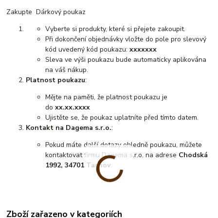
Zakupte Dárkový poukaz
Vyberte si produkty, které si přejete zakoupit.
Při dokončení objednávky vložte do pole pro slevový
kód uvedený kód poukazu:
xxxxxxx
Sleva ve výši poukazu bude automaticky aplikována
na váš nákup.
Platnost poukazu
:
Mějte na paměti, že platnost poukazu je
do
xx.xx.xxxx
Ujistěte se, že poukaz uplatníte před tímto datem.
Kontakt na Dagema s.r.o.
:
Pokud máte další dotazy ohledně poukazu, můžete
kontaktovat firmu Dagema s.r.o. na adrese
Chodská
1992, 34701 Tachov
.
Zboží zařazeno v kategoriích