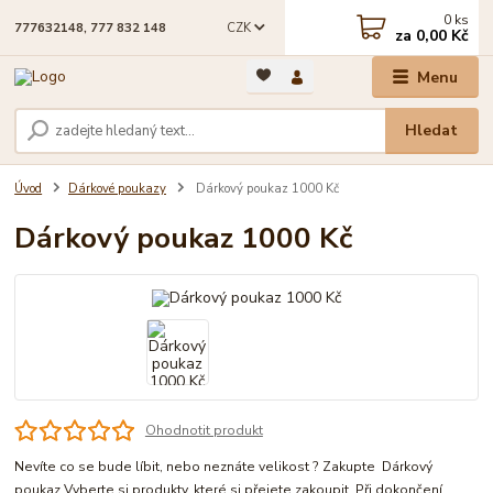
0
ks
CZK
777632148, 777 832 148
za
0,00 Kč
Menu
Hledat
Úvod
Dárkové poukazy
Dárkový poukaz 1000 Kč
Dárkový poukaz 1000 Kč
Ohodnotit produkt
Nevíte co se bude líbit, nebo neznáte velikost ? Zakupte Dárkový
poukaz Vyberte si produkty, které si přejete zakoupit. Při dokončení