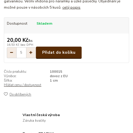
galvanikou. Velmi vhdoná pro náramky a úzké pásečky. Objednání je
možné pouze v násobcích 5 kusů.
celý popis
Dostupnost
Skladem
20,00 Kč
/
ks
16,53 Kč
bez DPH
Přidat do košíku
Číslo produktu:
100015
Výrobce:
dovoz z EU
Šířka:
1 cm
Hlídat cenu / dostupnost
Do oblíbených
Vlastní česká výroba
Záruka kvality