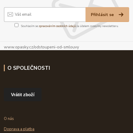
Přihlásit se
Souhlasím se
zpracováním osobních údajů
za účelem rozesílky newsletteru.
www.opasky.cz/odstoupeni-od-smlouvy
O SPOLEČNOSTI
Vrátit zboží
O nás
Doprava a platba