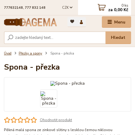
0
ks
CZK
777632148, 777 832 148
za
0,00 Kč
Menu
Hledat
Úvod
Přezky a spony
Spona - přezka
Spona - přezka
Ohodnotit produkt
Pěkná malá spona ze zinkové slitiny s lesklou černou niklovou