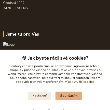
Chodská 1992
34701, TACHOV
Jsme tu pro Vás
OPASKY.cz
🍪 Jak byste rádi své cookies?
Frühauf Emanuel, Havelková Dagmar
Soubory cookies používáme ke správnému fungování našeho e-
777632148, 777 832 148
shopu a v případě vašeho souhlasu také ke sledování statistik o
webu, měření efektivity reklamních kampaní, zapamatování vašeho
oblíbeného nastavení při používání stránek, či zobrazení reklam
obchod@opasky.cz
odpovídajících vašim preferencím.
Více k využití cookies
Souhlasím
Nastavení