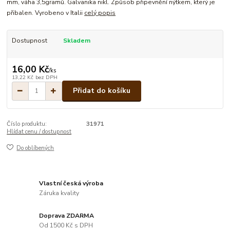
mm, váha 3,5gramů. Galvanika nikl. Způsob připevnění nýtkem, který je
přibalen. Vyrobeno v Italii
celý popis
Dostupnost
Skladem
16,00 Kč
/
ks
13,22 Kč
bez DPH
Přidat do košíku
Číslo produktu:
31971
Hlídat cenu / dostupnost
Do oblíbených
Vlastní česká výroba
Záruka kvality
Doprava ZDARMA
Od 1500 Kč s DPH