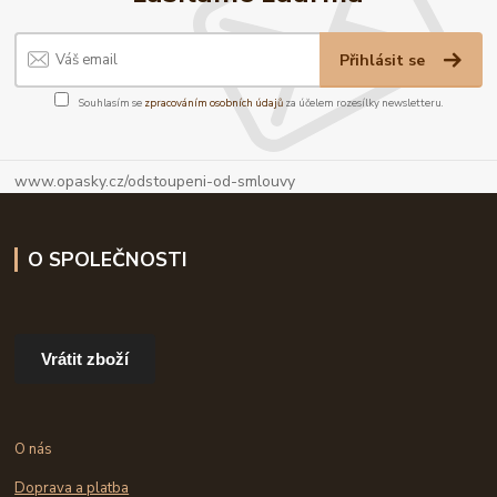
Přihlásit se
Souhlasím se
zpracováním osobních údajů
za účelem rozesílky newsletteru.
www.opasky.cz/odstoupeni-od-smlouvy
O SPOLEČNOSTI
Vrátit zboží
O nás
Doprava a platba