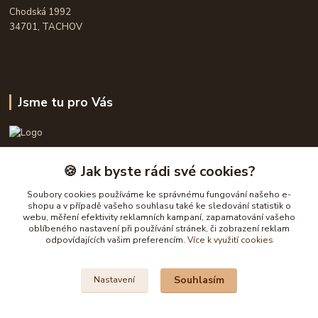
Chodská 1992
34701, TACHOV
Jsme tu pro Vás
OPASKY.cz
🍪 Jak byste rádi své cookies?
Frühauf Emanuel, Havelková Dagmar
Soubory cookies používáme ke správnému fungování našeho e-
777632148, 777 832 148
shopu a v případě vašeho souhlasu také ke sledování statistik o
webu, měření efektivity reklamních kampaní, zapamatování vašeho
oblíbeného nastavení při používání stránek, či zobrazení reklam
obchod@opasky.cz
odpovídajících vašim preferencím.
Více k využití cookies
Souhlasím
Nastavení