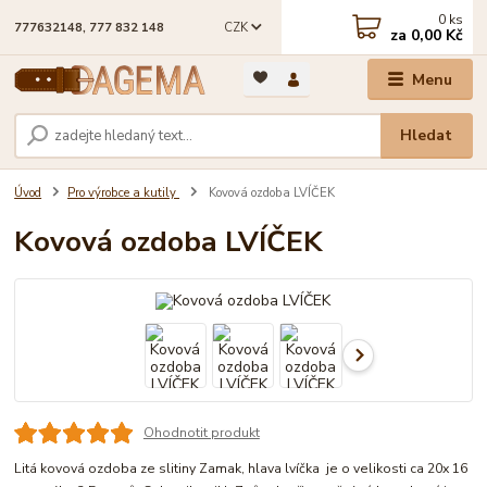
0
ks
CZK
777632148, 777 832 148
za
0,00 Kč
Menu
Hledat
Úvod
Pro výrobce a kutily
Kovová ozdoba LVÍČEK
Kovová ozdoba LVÍČEK
Ohodnotit produkt
Litá kovová ozdoba ze slitiny Zamak, hlava lvíčka je o velikosti ca 20x 16